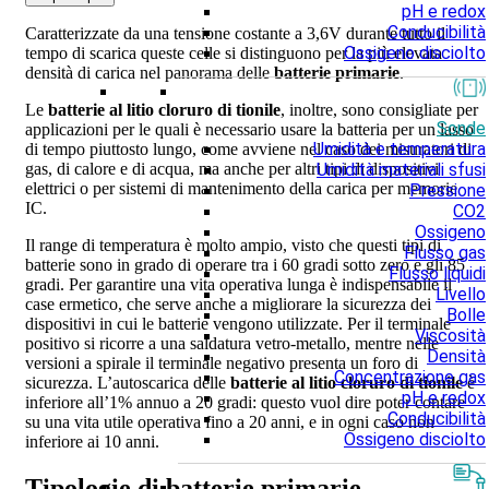
pH e redox
Conducibilità
Caratterizzate da una tensione costante a 3,6V durante tutto il
Ossigeno disciolto
tempo di scarica queste celle si distinguono per la più elevata
densità di carica nel panorama delle
batterie primarie
.
Le
batterie al litio cloruro di tionile
, inoltre, sono consigliate per
Sonde
applicazioni per le quali è necessario usare la batteria per un lasso
Umidità e temperatura
di tempo piuttosto lungo, come avviene nel caso dei misuratori di
Umidità materiali sfusi
gas, di calore e di acqua, ma anche per altri tipi di dispositivi
elettrici o per sistemi di mantenimento della carica per memorie
Pressione
IC.
CO2
Ossigeno
Il range di temperatura è molto ampio, visto che questi tipi di
Flusso gas
batterie sono in grado di operare tra i 60 gradi sotto zero e gli 85
Flusso liquidi
gradi. Per garantire una vita operativa lunga è indispensabile il
Livello
case ermetico, che serve anche a migliorare la sicurezza dei
Bolle
dispositivi in cui le batterie vengono utilizzate. Per il terminale
Viscosità
positivo si ricorre a una saldatura vetro-metallo, mentre nelle
Densità
versioni a spirale il terminale negativo presenta un foro di
Concentrazione gas
sicurezza. L’autoscarica delle
batterie al litio cloruro di tionile
è
pH e redox
inferiore all’1% annuo a 20 gradi: questo vuol dire poter contare
Conducibilità
su una vita utile operativa fino a 20 anni, e in ogni caso non
Ossigeno disciolto
inferiore ai 10 anni.
Tipologie di batterie primarie