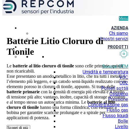
Menu
AZIENDA
Chi siamo
Batterie Litio Cloruro di
I nostri servizi
PRODOTTI
Tionile
Le
batterie al litio cloruro di tionile
sono celle primarie, quindi
Sensori OEM
non ricaricabili.
Umidità e temperatura
Esse presentano un anodo metallico in litio, che tra tutti i metalli è
VOC
l’elemento più leggero, e un catodo semi-liquido realizzato con un
CO2
elemento poroso in cloruro di tionile, appunto. Si tratta delle
Polveri sottili
batterie primarie
con la densità di energia più elevata e il livello
Ossigeno
di tensione più alto; vantano, inoltre, capacità di storage eccellenti
Pressione
e al tempo stesso un autoscarica minima. Le
batterie al litio
Concentrazione gas
cloruro di tionile
hanno una forma cilindrica, con elettrodi a
Flusso gas
bobina per garantire scariche prolungate e a spirale per
Flusso liquidi
applicazioni di potenza.
Bolle
Livello
Scopri di più