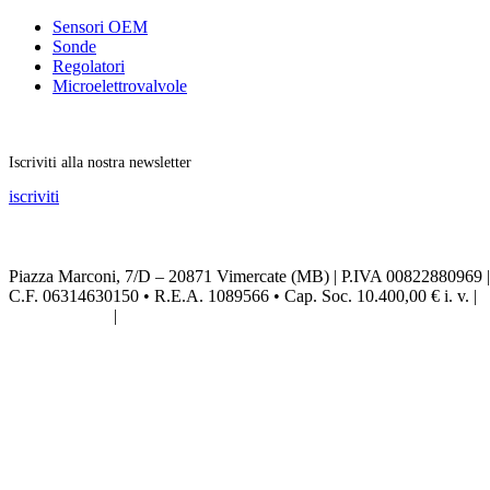
Sensori OEM
Sonde
Regolatori
Microelettrovalvole
Rimani aggiornato
Iscriviti alla nostra newsletter
iscriviti
Seguici sui social
Piazza Marconi, 7/D – 20871 Vimercate (MB) | P.IVA 00822880969 |
C.F. 06314630150 • R.E.A. 1089566 • Cap. Soc. 10.400,00 € i. v. |
Privacy Policy
|
Credits