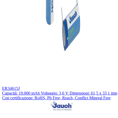
ER34615J
Capacità: 19.000 mAh Voltaggio: 3,6 V Dimensioni: 61,5 x 33,1 mm
Con certificazione: RoHS, Pb Free, Reach, Conflict Mineral Free