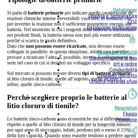
Datalogger
Si parla di
batterie primarie
per indicare quelle caratterizzate da
Umidità e temperatura
reazioni chimiche interne irreversibili: vuol dire, in sostanza, che
CO2
per invertire la reazione non è sufficiente trasmettere energia alla
Datalogger multicanale
batteria. Nel momento in cui i reagenti della batteria si trasformano
nei prodotti finali, la batteria stessa non può più essere utilizzata
poiché si scarica in modo definitivo.
Dato che
non possono essere ricaricate
, non devono essere
collegate in parallelo: in questa situazione, infatti, una potrebbe
Misuratori portatili
provare a ricaricare l’altra. È possibile, invece, il collegamento in
Concentrazione di gas
serie nel caso in cui si desideri un voltaggio specifico.
pH e redox
Conducibilità
Sul mercato si possono trovare diversi
tipi di batterie primarie
:
Ossigeno disciolto
al litio cloruro di tionile, quelle all’argento, quelle alcaline e,
Umidità materiali sfusi
infine, quelle zinco-carbone.
Perchè scegliere proprio le batterie al
litio cloruro di tionile?
Regolatori
Flusso
Le batterie zinco-carbone sono economiche ma si differenziano
Pressione
rispetto a quelle al litio cloruro di tionile per la longevità minore:
per ogni anno di stoccaggio, infatti, perdono più o meno il 15%
della loro capacità. Quando sono esaurite tendono a perdere agenti