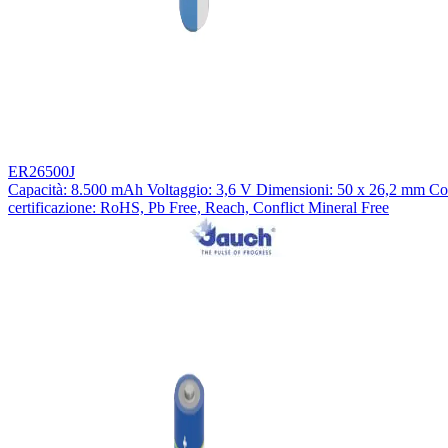
ER26500J
Capacità: 8.500 mAh Voltaggio: 3,6 V Dimensioni: 50 x 26,2 mm C
certificazione: RoHS, Pb Free, Reach, Conflict Mineral Free