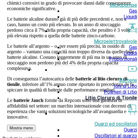
chimici corrosivi in grado di provocare danni dalle conseguenze
Micropompe
economiche significative.
Gas
Liquidi
Le batterie alcaline durano già di più delle precedenti e, non a
caso, hanno un costo più elevato. In un anno di stoccaggio
perdono circa il 7% della propria capacità, che peraltro è 3 volte
più elevata rispetto a quella delle batterie zinco-carbone.
Microelettrovalvole
Le batterie all’argento – o, per essere più precisi, in ossido di
Gas
argento – vantano una capacità non troppo diversa da quelle delle
Liquidi
batterie alcaline. Costano leggermente di più ma in un anno di
Proporzionali
stoccaggio non perdono più del 4% della propria capacità
complessiva.
Di conseguenza l’autoscarica delle
batterie al litio cloruro di
Batterie
tionile
, inferiore all’1% annuo come riportato in precedenza, le fa
Ioni di Litio
spiccare in qualità di batterie dalle performance migliori.
Polimeri di Litio
Litio Cloruro di Tionile
Le
batterie Jauch
fornite da Repcom sono una garanzia di
affidabilità nel settore: un marchio internazionale con decenni di
esperienza che vanta soluzioni tecnologiche all’avanguardia e
innovative.
Quarzi ed oscillatori
Mostra meno
Quarzi
Oscillatori al quarzo