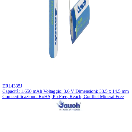
ER14335J
Capacità: 1.650 mAh Voltaggio: 3,6 V Dimensioni: 33,5 x 14,5 mm
Con certificazione: RoHS, Pb Free, Reach, Conflict Mineral Free