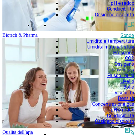
pH e redox
Conducibilità
Ossigeno disciolto
Sonde
Biotech & Pharma
Umidità e temperatura
Umidità materiali sfusi
Pressione
CO2
Ossigeno
Flusso gas
Flusso liquidi
Livello
Bolle
Viscosità
Densità
Concentrazione gas
pH e redox
Conducibilità
Ossigeno disciolto
Qualità dell’aria