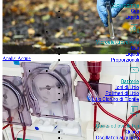
Micropompe
Gas
Liquidi
Microelettrovalvole
Gas
Liquidi
Analisi Acque
Proporzionali
Batterie
Ioni di Litio
Polimeri di Litio
Litio Cloruro di Tionile
Quarzi ed oscillatori
Quarzi
Oscillatori al quarzo