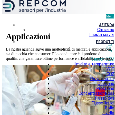
Menu
AZIENDA
Chi siamo
Applicazioni
I nostri servizi
PRODOTTI
La nostra azienda serve una molteplicità di mercati e applicazioni,
sia di nicchia che consumer. Filo conduttore è il prodotto di
qualità, che garantisce ottime performance e affidabilità nel tempo.
Sensori OEM
Umidità e temperatura
VOC
CO2
Polveri sottili
Ossigeno
Pressione
Concentrazione gas
Flusso gas
Flusso liquidi
Bolle
Livello