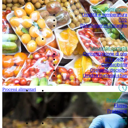
Datalogger
Umidità e temperatura
CO2
Datalogger multicanale
Misuratori portatili
Concentrazione di gas
pH e redox
Conducibilità
Ossigeno disciolto
Umidità materiali sfusi
Processi alimentari
Regolatori
Flusso
Pressione