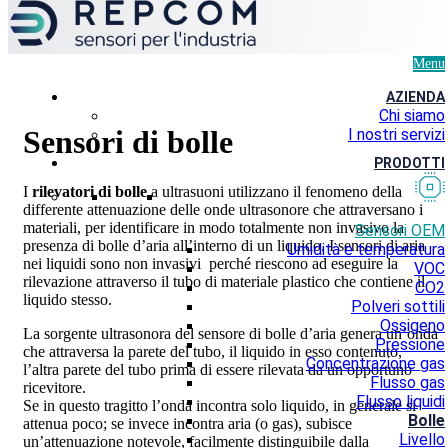
Menu
AZIENDA
Chi siamo
Sensori di bolle
I nostri servizi
PRODOTTI
I
rilevatori di bolle
a ultrasuoni utilizzano il fenomeno della
differente attenuazione delle onde ultrasonore che attraversano i
materiali, per identificare in modo totalmente non invasivo la
Sensori OEM
presenza di bolle d’aria all’interno di un liquido. I sensori di aria
Umidità e temperatura
nei liquidi sono non invasivi perché riescono ad eseguire la
VOC
rilevazione attraverso il tubo di materiale plastico che contiene il
CO2
liquido stesso.
Polveri sottili
Ossigeno
La sorgente ultrasonora del sensore di bolle d’aria genera un’onda
Pressione
che attraversa la parete del tubo, il liquido in esso contenuto,
Concentrazione gas
l’altra parete del tubo prima di essere rilevata da un opportuno
Flusso gas
ricevitore.
Flusso liquidi
Se in questo tragitto l’onda incontra solo liquido, in generale si
Bolle
attenua poco; se invece incontra aria (o gas), subisce
Livello
un’attenuazione notevole, facilmente distinguibile dalla