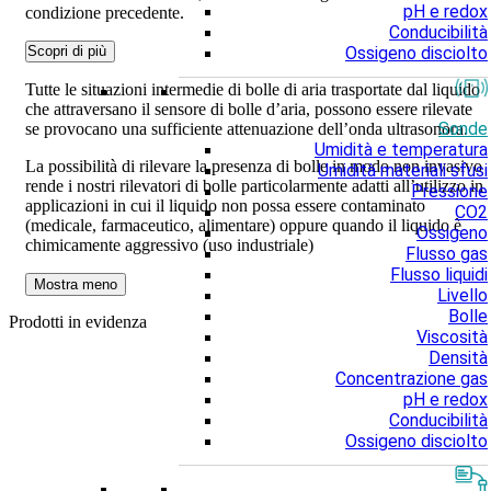
pH e redox
condizione precedente.
Conducibilità
Scopri di più
Ossigeno disciolto
Tutte le situazioni intermedie di bolle di aria trasportate dal liquido
che attraversano il sensore di bolle d’aria, possono essere rilevate
Sonde
se provocano una sufficiente attenuazione dell’onda ultrasonora.
Umidità e temperatura
La possibilità di rilevare la presenza di bolle in modo non invasivo
Umidità materiali sfusi
rende i nostri rilevatori di bolle particolarmente adatti all’utilizzo in
Pressione
applicazioni in cui il liquido non possa essere contaminato
CO2
(medicale, farmaceutico, alimentare) oppure quando il liquido è
Ossigeno
chimicamente aggressivo (uso industriale)
Flusso gas
Flusso liquidi
Mostra meno
Livello
Bolle
Prodotti in evidenza
Viscosità
Densità
Concentrazione gas
pH e redox
Conducibilità
Ossigeno disciolto