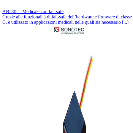
ABD05 – Medicale con fail-safe
Grazie alle funzionalità di fail-safe dell’hardware e firmware di classe
C, è utilizzato in applicazioni medicali nelle quali sia necessario [...]