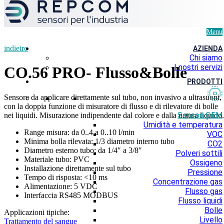
Menu
indietro
AZIENDA
Chi siamo
I nostri servizi
CO.56 PRO- Flusso&Bolle
PRODOTTI
Sensore da applicare direttamente sul tubo, non invasivo a ultrasuoni,
con la doppia funzione di misuratore di flusso e di rilevatore di bolle
Sensori OEM
nei liquidi. Misurazione indipendente dal colore e dalla natura liquido.
Umidità e temperatura
Range misura: da 0..4 a 0..10 l/min
VOC
Minima bolla rilevata: 1/3 diametro interno tubo
CO2
Diametro esterno tubo: da 1/4″ a 3/8″
Polveri sottili
Materiale tubo: PVC
Ossigeno
Installazione direttamente sul tubo
Pressione
Tempo di risposta: <10 ms
Concentrazione gas
Alimentazione: 5 VDC
Flusso gas
Interfaccia RS485 MODBUS
Flusso liquidi
Bolle
Applicazioni tipiche:
Livello
Trattamento del sangue