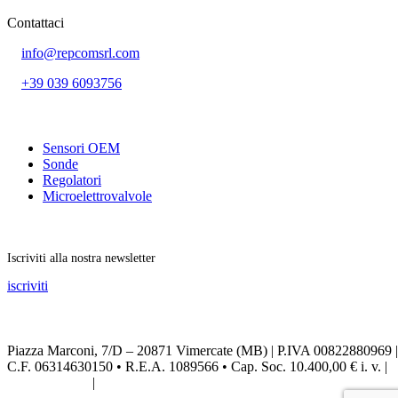
Contattaci
info@repcomsrl.com
+39 039 6093756
Categorie più seguite
Sensori OEM
Sonde
Regolatori
Microelettrovalvole
Rimani aggiornato
Iscriviti alla nostra newsletter
iscriviti
Seguici sui social
Piazza Marconi, 7/D – 20871 Vimercate (MB) | P.IVA 00822880969 |
C.F. 06314630150 • R.E.A. 1089566 • Cap. Soc. 10.400,00 € i. v. |
Privacy Policy
|
Credits