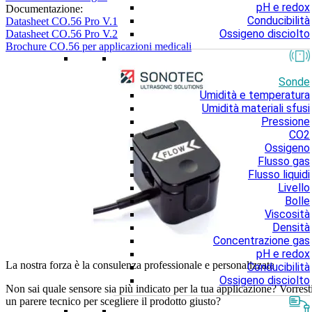
pH e redox
Documentazione:
Conducibilità
Datasheet CO.56 Pro V.1
Ossigeno disciolto
Datasheet CO.56 Pro V.2
Brochure CO.56 per applicazioni medicali
Sonde
Umidità e temperatura
Umidità materiali sfusi
Pressione
CO2
Ossigeno
Flusso gas
Flusso liquidi
Livello
Bolle
Viscosità
Densità
Concentrazione gas
pH e redox
La nostra forza è la consulenza professionale e personalizzata
Conducibilità
Ossigeno disciolto
Non sai quale sensore sia più indicato per la tua applicazione? Vorrest
un parere tecnico per scegliere il prodotto giusto?