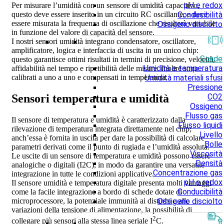
pH e redox
Per misurare l’umidità con un sensore di umidità capacitivo,
questo deve essere inserito in un circuito RC oscillante, e deve
Conducibilità
essere misurata la frequenza di oscillazione che risulterà variabile
Ossigeno disciolto
in funzione del valore di capacità del sensore.
I nostri sensori umidità integrano condensatore, oscillatore,
amplificatore, logica e interfaccia di uscita in un unico chip:
Sonde
questo garantisce ottimi risultati in termini di precisione, velocità,
Umidità e temperatura
affidabilità nel tempo e ripetibilità delle misure. Inoltre sono
Umidità materiali sfusi
calibrati a uno a uno e compensati in temperatura.
Pressione
CO2
Sensori temperatura e umidità
Ossigeno
Flusso gas
Il sensore di temperatura e umidità è caratterizzato dalla
Flusso liquidi
rilevazione di temperatura integrata direttamente nel chip;
Livello
anch’essa è fornita in uscita per dare la possibilità di calcolare
Bolle
parametri derivati come il punto di rugiada e l’umidità assoluta.
Viscosità
Le uscite di un sensore di temperatura e umidità possono essere
Densità
analogiche o digitali (I2C), in modo da garantire una versatile
Concentrazione gas
integrazione in tutte le condizioni applicative.
pH e redox
Il sensore umidità e temperatura digitale presenta molti vantaggi
Conducibilità
come la facile integrazione a bordo di schede dotate di
Ossigeno disciolto
microprocessore, la potenziale immunità ai disturbi e alle
variazioni della tensione di alimentazione, la possibilità di
2
collegare più sensori alla stessa linea seriale I
C.