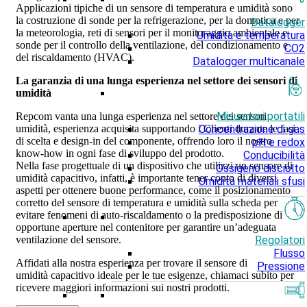
Applicazioni tipiche di un sensore di temperatura e umidità sono
la costruzione di sonde per la refrigerazione, per la domotica e per
Datalogger
la meteorologia, reti di sensori per il monitoraggio ambientale e
Umidità e temperatura
sonde per il controllo della ventilazione, del condizionamento e
CO2
del riscaldamento (HVAC).
Datalogger multicanale
La garanzia di una lunga esperienza nel settore dei sensori di
umidità
Misuratori portatili
Repcom vanta una lunga esperienza nel settore dei sensori
umidità, esperienza acquisita supportando i Clienti durante le fasi
Concentrazione di gas
di scelta e design-in del componente, offrendo loro il nostro
pH e redox
know-how in ogni fase di sviluppo del prodotto.
Conducibilità
Nella fase progettuale di un dispositivo che utilizzi un sensore di
Ossigeno disciolto
umidità capacitivo, infatti, è importante tener conto di diversi
Umidità materiali sfusi
aspetti per ottenere buone performance, come il posizionamento
corretto del sensore di temperatura e umidità sulla scheda per
evitare fenomeni di auto-riscaldamento o la predisposizione di
opportune aperture nel contenitore per garantire un’adeguata
Regolatori
ventilazione del sensore.
Flusso
Affidati alla nostra esperienza per trovare il sensore di
Pressione
umidità capacitivo ideale per le tue esigenze, chiamaci subito per
ricevere maggiori informazioni sui nostri prodotti.