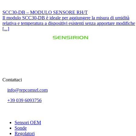
SCC30-DB – MODULO SENSORE RH/T
Il modulo SCC30-DB è ideale per aggiungere la misura di umidità
relativa e temperatura a dispositivi esistenti senza apportare modifiche
[...]
Contattaci
info@repcomsrl.com
+39 039 6093756
Categorie più seguite
Sensori OEM
Sonde
Regolatori