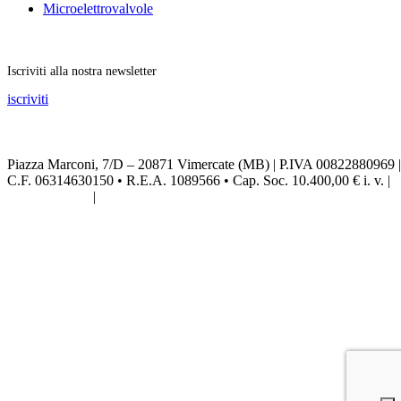
Microelettrovalvole
Rimani aggiornato
Iscriviti alla nostra newsletter
iscriviti
Seguici sui social
Piazza Marconi, 7/D – 20871 Vimercate (MB) | P.IVA 00822880969 |
C.F. 06314630150 • R.E.A. 1089566 • Cap. Soc. 10.400,00 € i. v. |
Privacy Policy
|
Credits