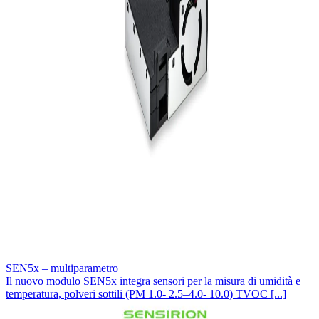
SEN5x – multiparametro
Il nuovo modulo SEN5x integra sensori per la misura di umidità e
temperatura, polveri sottili (PM 1.0- 2.5–4.0- 10.0) TVOC [...]