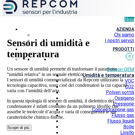
Menu
AZIENDA
Chi siamo
Sensori di umidità e
I nostri servizi
PRODOTTI
temperatura
Un sensore di umidità permette di trasformare il parametro
Sensori OEM
“umidità relativa” in un segnale elettrico.
Umidità e temperatura
I sensori di umidità commercializzati da Repcom utilizzano la
VOC
tecnologia capacitiva, sono cioè dei condensatori la cui capacità
CO2
varia con l’umidità dell’aria.
Polveri sottili
Ossigeno
In questa tipologia di sensore di umidità, il dielettrico del
Pressione
condensatore è infatti costituito da un polimero idrofilo che
Concentrazione gas
assorbe le molecole d’acqua e varia di conseguenza le sue
Flusso gas
caratteristiche chimico-fisiche.
Flusso liquidi
Bolle
Scopri di più
Livello