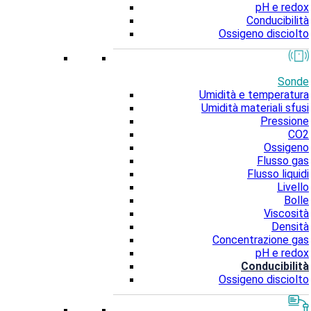
pH e redox
Conducibilità
Ossigeno disciolto
Sonde
Umidità e temperatura
Umidità materiali sfusi
Pressione
CO2
Ossigeno
Flusso gas
Flusso liquidi
Livello
Bolle
Viscosità
Densità
Concentrazione gas
pH e redox
Conducibilità
Ossigeno disciolto