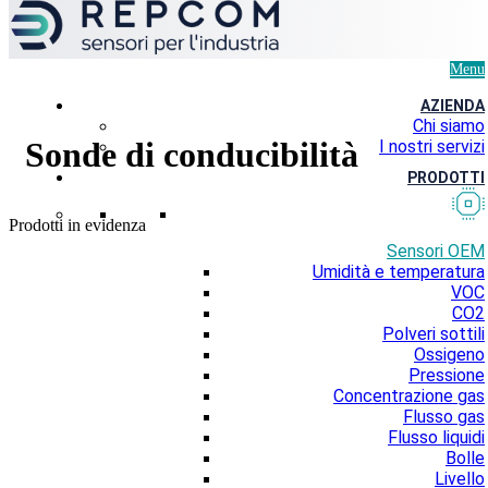
Menu
AZIENDA
Chi siamo
Sonde di conducibilità
I nostri servizi
PRODOTTI
Prodotti in evidenza
Sensori OEM
Umidità e temperatura
VOC
CO2
Polveri sottili
Ossigeno
Pressione
Concentrazione gas
Flusso gas
Flusso liquidi
Bolle
Livello