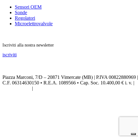
Sensori OEM
Sonde
Regolatori
Microelettrovalvole
Rimani aggiornato
Iscriviti alla nostra newsletter
iscriviti
Seguici sui social
Piazza Marconi, 7/D – 20871 Vimercate (MB) | P.IVA 00822880969 |
C.F. 06314630150 • R.E.A. 1089566 • Cap. Soc. 10.400,00 € i. v. |
Privacy Policy
|
Credits