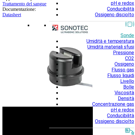
pH e redox
Trattamento del sangue
Conducibilità
Documentazione:
Ossigeno disciolto
Datasheet
Sonde
Umidità e temperatura
Umidità materiali sfusi
Pressione
CO2
Ossigeno
Flusso gas
Flusso liquidi
Livello
Bolle
Viscosità
Densità
Concentrazione gas
pH e redox
Conducibilità
Ossigeno disciolto