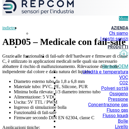
Menu
indietro
AZIENDA
Chi siamo
I nostri servizi
ABD05 – Medicale con fail-safe
PRODOTTI
Grazie alle funzionalità di fail-safe dell’hardware e firmware di classe
C, è utilizzato in applicazioni medicali nelle quali sia necessario
Sensori OEM
abbattere il rischio di malfunzionamento. Rilevazione delle bolle
indipendente dal colore e dalla natura del liquido.
Umidità e temperatura
VOC
Diametro esterno tubo da 1,8 a 6,8 mm
CO2
Materiale tubo: PVC, PE, Silicone, PUR
Polveri sottili
Minima bolla rilevata: 1/3 diametro interno tubo
Ossigeno
Alimentazione: 5 VDC
Pressione
Uscita: 5V TTL / PWM
Concentrazione gas
Ingresso di simulazione bolla
Flusso gas
Funzionalità di fail-safe
Flusso liquidi
Firmware secondo DIN EN 62304, classe C
Bolle
Livello
Applicazioni tipiche: