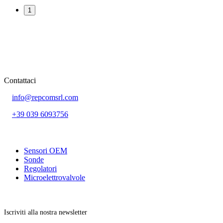
1
Contattaci
info@repcomsrl.com
+39 039 6093756
Categorie più seguite
Sensori OEM
Sonde
Regolatori
Microelettrovalvole
Rimani aggiornato
Iscriviti alla nostra newsletter