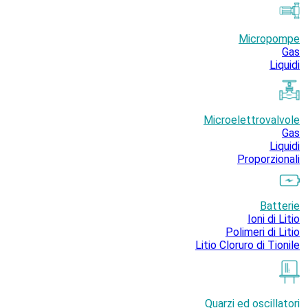
Micropompe
Gas
Liquidi
Microelettrovalvole
Gas
Liquidi
Proporzionali
Batterie
Ioni di Litio
Polimeri di Litio
Litio Cloruro di Tionile
Quarzi ed oscillatori