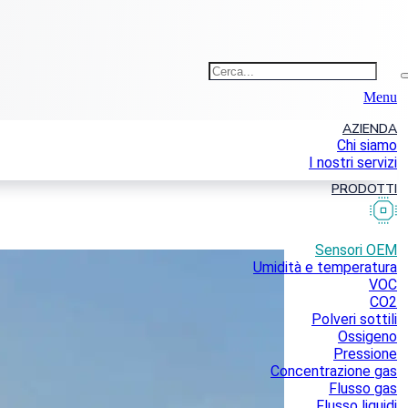
Menu
AZIENDA
Chi siamo
I nostri servizi
PRODOTTI
Sensori OEM
Umidità e temperatura
VOC
CO2
Polveri sottili
Ossigeno
Pressione
Concentrazione gas
Flusso gas
Flusso liquidi