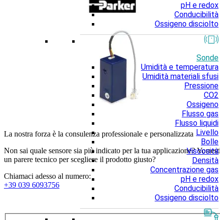
pH e redox
Conducibilità
Ossigeno disciolto
Sonde
Umidità e temperatura
Umidità materiali sfusi
Pressione
CO2
Ossigeno
Flusso gas
Flusso liquidi
Livello
La nostra forza è la consulenza professionale e personalizzata
Bolle
Viscosità
Non sai quale sensore sia più indicato per la tua applicazione? Vorrest
un parere tecnico per scegliere il prodotto giusto?
Densità
Concentrazione gas
Chiamaci adesso al numero:
pH e redox
+39 039 6093756
Conducibilità
Ossigeno disciolto