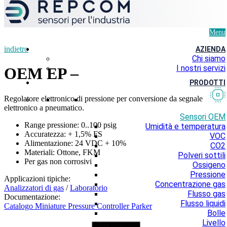
Menu
indietro
AZIENDA
Chi siamo
I nostri servizi
OEM EP –
PRODOTTI
Regolatore elettronico di pressione per conversione da segnale
elettronico a pneumatico.
Sensori OEM
Range pressione: 0..100 psig
Umidità e temperatura
Accuratezza: + 1,5% FS
VOC
Alimentazione: 24 VDC + 10%
CO2
Materiali: Ottone, FKM
Polveri sottili
Per gas non corrosivi
Ossigeno
Pressione
Applicazioni tipiche:
Concentrazione gas
Analizzatori di gas
/
Laboratorio
Flusso gas
Documentazione:
Flusso liquidi
Catalogo Miniature Pressure Controller Parker
Bolle
Livello