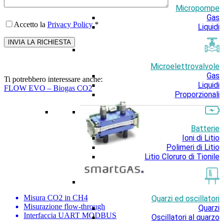
Micropompe
Gas
Accetto la
Privacy Policy
*
Liquidi
Microelettrovalvole
Gas
Ti potrebbero interessare anche:
Liquidi
FLOW EVO – Biogas CO2
Proporzionali
Batterie
Ioni di Litio
Polimeri di Litio
Litio Cloruro di Tionile
Misura CO2 in CH4
Quarzi ed oscillatori
Misurazione flow-through
Quarzi
Interfaccia UART MODBUS
Oscillatori al quarzo