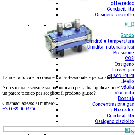
pH e redox
Conducibilità
Ossigeno disciolto
Sonde
Umidità e temperatura
Umidità materiali sfusi
Pressione
CO2
Ossigeno
Flusso gas
Flusso liquidi
La nostra forza è la consulenza professionale e personalizzata
Livello
Bolle
Non sai quale sensore sia più indicato per la tua applicazione? Vorrest
Viscosità
un parere tecnico per scegliere il prodotto giusto?
Densità
Chiamaci adesso al numero:
Concentrazione gas
+39 039 6093756
pH e redox
Conducibilità
Ossigeno disciolto