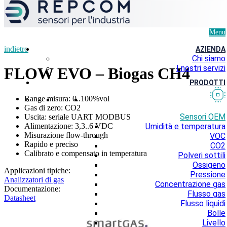
Menu
indietro
AZIENDA
Chi siamo
I nostri servizi
FLOW EVO – Biogas CH4
PRODOTTI
Range misura: 0..100%vol
Gas di zero: CO2
Sensori OEM
Uscita: seriale UART MODBUS
Alimentazione: 3,3..6 VDC
Umidità e temperatura
Misurazione flow-through
VOC
Rapido e preciso
CO2
Calibrato e compensato in temperatura
Polveri sottili
Ossigeno
Applicazioni tipiche:
Pressione
Analizzatori di gas
Concentrazione gas
Documentazione:
Flusso gas
Datasheet
Flusso liquidi
Bolle
Livello