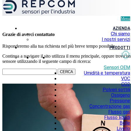
Menu
AZIENDA
Chi siamo
Grazie di averci contattato
I nostri servizi
Risponderemo alla tua richiesta nel più breve tempo possibile.
PRODOTTI
Continua a navigare il sito utilizza il menu principale, oppure trova un
sensore utilizzando il seguente campo di ricerca:
Sensori OEM
CERCA
Umidità e temperatura
VOC
CO2
Polveri sottili
Ossigeno
Pressione
Concentrazione gas
Flusso gas
Flusso liquidi
Bolle
Livello