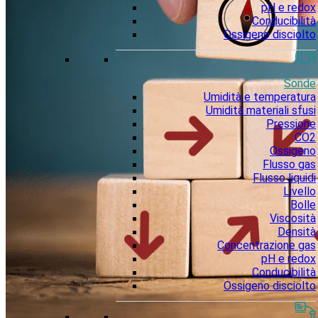
pH e redox
Conducibilità
Ossigeno disciolto
Sonde
Umidità e temperatura
Umidità materiali sfusi
Pressione
CO2
Ossigeno
Flusso gas
Flusso liquidi
Livello
Bolle
Viscosità
Densità
Concentrazione gas
pH e redox
Conducibilità
Ossigeno disciolto