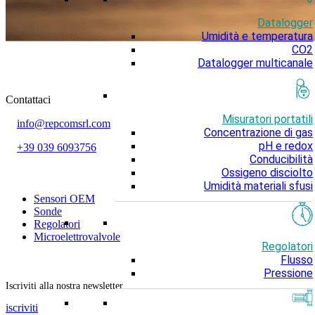
Datalogger
Umidità e temperatura
CO2
Datalogger multicanale
Contattaci
Misuratori portatili
info@repcomsrl.com
Concentrazione di gas
pH e redox
+39 039 6093756
Conducibilità
Ossigeno disciolto
Categorie più seguite
Umidità materiali sfusi
Sensori OEM
Sonde
Regolatori
Microelettrovalvole
Regolatori
Flusso
Rimani aggiornato
Pressione
Iscriviti alla nostra newsletter
iscriviti