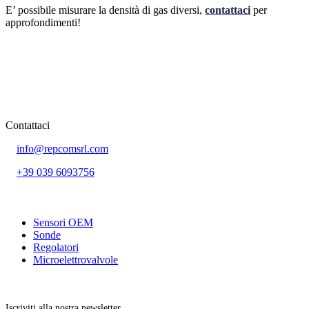
E’ possibile misurare la densità di gas diversi,
contattaci
per
approfondimenti!
Contattaci
info@repcomsrl.com
+39 039 6093756
Categorie più seguite
Sensori OEM
Sonde
Regolatori
Microelettrovalvole
Rimani aggiornato
Iscriviti alla nostra newsletter