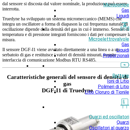
dal sensore si discosta dal valore nominale, la produzione può essere
Micropompe
interrotta.
Gas
Liquidi
Truedyne ha sviluppato un sistema micromeccanico (MEMS) che
integra un oscillatore a forma di diapason la cui frequenza naturale di
oscillazione dipende dalla densità del gas in cui è immerso. Sensori di
temperatura e di pressione integrati forniscono i dati per compensare l
Microelettrovalvole
misura.
Gas
Il sensore DGF-I1 viene avvitato direttamente a una linea o a un
Liquidi
serbatoio di gas e restituisce i valori di densità misurati, tramite
Proporzionali
interfaccia di comunicazione Modbus RTU RS485.
Batterie
Caratteristiche generali del sensore di densità di
Ioni di Litio
gas
Polimeri di Litio
DGF-I1 di Truedyne
Litio Cloruro di Tionile
Quarzi ed oscillatori
Quarzi
Oscillatori al quarzo