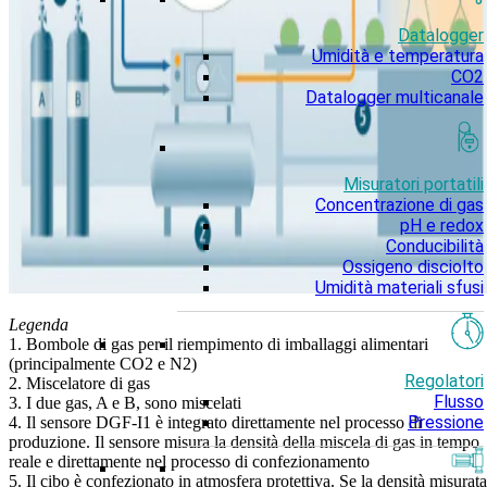
Datalogger
Umidità e temperatura
CO2
Datalogger multicanale
Misuratori portatili
Concentrazione di gas
pH e redox
Conducibilità
Ossigeno disciolto
Umidità materiali sfusi
Legenda
1. Bombole di gas per il riempimento di imballaggi alimentari
(principalmente CO2 e N2)
Regolatori
2. Miscelatore di gas
Flusso
3. I due gas, A e B, sono miscelati
Pressione
4. Il sensore DGF-I1 è integrato direttamente nel processo di
produzione. Il sensore misura la densità della miscela di gas in tempo
reale e direttamente nel processo di confezionamento
5. Il cibo è confezionato in atmosfera protettiva. Se la densità misurata