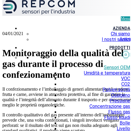
Menu
AZIENDA
04/01/2021
Chi siamo
Artico
I nostri servizi
PRODOTTI
Monitoraggio della qualità del
gas durante il processo di
Sensori OEM
confezionamento
Umidità e temperatura
VOC
CO2
Il confezionamento e l’imballaggio di generi alimentari quali verdure,
Polveri sottili
frutta e carne, avviene in atmosfera protettiva, al fine di garantire la
Ossigeno
qualità e l’integrità dell’alimento durante il trasporto e per conservarne
Pressione
meglio le proprietà organolettiche.
Concentrazione gas
Flusso gas
Il controllo qualitativo del gas presente all’interno dell’imballaggio
Flusso liquidi
prevede che, una volta confezionati, i singoli involucri vengano
Bolle
perforati: se il risultato del test sul gas non risulta adeguato agli
Livello
standard qualitativi, il prodotto viene scartato.