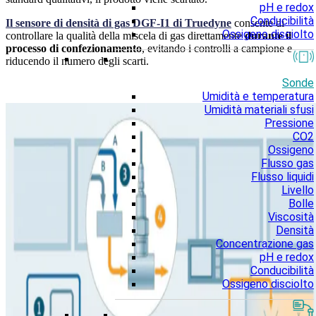
pH e redox
Conducibilità
Il sensore di densità di gas DGF-I1 di Truedyne
consente di
Ossigeno disciolto
controllare la qualità della miscela di gas direttamente
durante il
processo di confezionamento
, evitando i controlli a campione e
riducendo il numero degli scarti.
Sonde
Umidità e temperatura
Umidità materiali sfusi
Pressione
CO2
Ossigeno
Flusso gas
Flusso liquidi
Livello
Bolle
Viscosità
Densità
Concentrazione gas
pH e redox
Conducibilità
Ossigeno disciolto