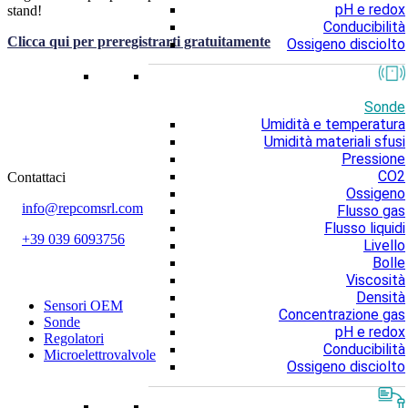
pH e redox
stand!
Conducibilità
Clicca qui per preregistrarti gratuitamente
Ossigeno disciolto
Sonde
Umidità e temperatura
Umidità materiali sfusi
Pressione
CO2
Contattaci
Ossigeno
info@repcomsrl.com
Flusso gas
Flusso liquidi
+39 039 6093756
Livello
Bolle
Categorie più seguite
Viscosità
Densità
Sensori OEM
Concentrazione gas
Sonde
pH e redox
Regolatori
Conducibilità
Microelettrovalvole
Ossigeno disciolto
Rimani aggiornato