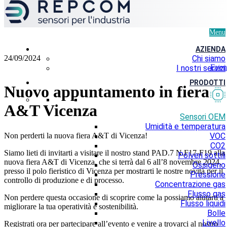
Menu
AZIENDA
24/09/2024
Chi siamo
Even
I nostri servizi
PRODOTTI
Nuovo appuntamento in fiera
A&T Vicenza
Sensori OEM
Umidità e temperatura
Non perderti la nuova fiera A&T di Vicenza!
VOC
CO2
Siamo lieti di invitarti a visitare il nostro stand PAD.7 N.F17-F19 alla
Polveri sottili
nuova fiera A&T di Vicenza, che si terrà dal 6 all’8 novembre 2024,
Ossigeno
presso il polo fieristico di Vicenza per mostrarti le nostre novità per il
Pressione
controllo di produzione e di processo.
Concentrazione gas
Flusso gas
Non perdere questa occasione di scoprire come la possiamo aiutarti a
Flusso liquidi
migliorare la tua operatività e sostenibilità.
Bolle
Livello
Registrati ora per partecipare all’evento e venire a trovarci al nostro