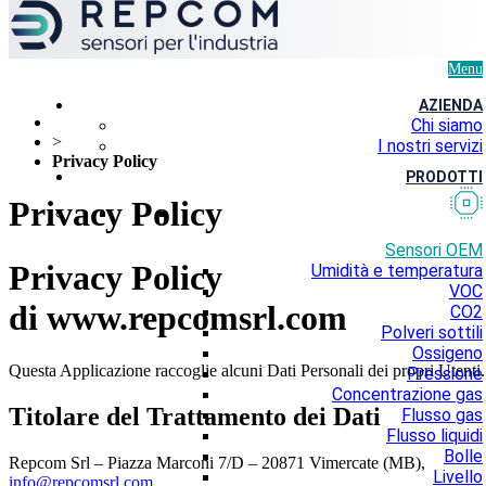
Menu
AZIENDA
Chi siamo
>
I nostri servizi
Privacy Policy
PRODOTTI
Privacy Policy
Sensori OEM
Privacy Policy
Umidità e temperatura
VOC
di
www.repcomsrl.com
CO2
Polveri sottili
Ossigeno
Questa Applicazione raccoglie alcuni Dati Personali dei propri Utenti.
Pressione
Concentrazione gas
Titolare del Trattamento dei Dati
Flusso gas
Flusso liquidi
Bolle
Repcom Srl – Piazza Marconi 7/D – 20871 Vimercate (MB),
Livello
info@repcomsrl.com