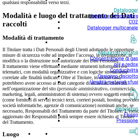
qualsiasi responsabilità verso terzi.
Datalogger
Modalità e luogo del trattamento dei Dati
Umidità e temperatura
CO2
raccolti
Datalogger multicanale
Modalità di trattamento
Il Titolare tratta i Dati Personali degli Utenti adottando le opportune
Misuratori portatili
misure di sicurezza volte ad impedire l’accesso, la divulgazione, la
Concentrazione di gas
modifica o la distruzione non autorizzate dei Dati Personali.
pH e redox
Il trattamento viene effettuato mediante strumenti informatici e/o
Conducibilità
telematici, con modalità organizzative e con logiche strettamente
Ossigeno disciolto
correlate alle finalità indicate. Oltre al Titolare, in alcuni casi,
Umidità materiali sfusi
potrebbero avere accesso ai Dati categorie di incaricati coinvolti
nell’organizzazione del sito (personale amministrativo, commerciale,
marketing, legali, amministratori di sistema) ovvero soggetti esterni
(come fornitori di servizi tecnici terzi, corrieri postali, hosting provider
società informatiche, agenzie di comunicazione) nominati anche, se
Regolatori
necessario, Responsabili del Trattamento da parte del Titolare. L’elen
Flusso
aggiornato dei Responsabili potrà sempre essere richiesto al Titolare
Pressione
del Trattamento.
Luogo