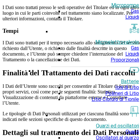
Micropompe
I Dati sono trattati presso le sedi operative del Titolare ed in ogni altro
Gas
luogo in cui le parti coinvolte nel trattamento siano localizzate. Per
Liquidi
ulteriori informazioni, contatta il Titolare.
Tempi
Microelettrovalvole
I Dati sono trattati per il tempo necessario allo svolgimento del servizi
Gas
richiesto dall’Utente, o richiesto dalle finalità descritte in questo
Liquidi
documento, e l’Utente può sempre chiedere l’interruzione del
Proporzionali
Trattamento o la cancellazione dei Dati.
Finalità del Trattamento dei Dati raccolti
Batterie
I Dati dell’Utente sono raccolti per consentire al Titolare di fornire i
Ioni di Litio
propri servizi, così come per le seguenti finalità: Statistica,
Polimeri di Litio
Visualizzazione di contenuti da piattaforme esterne e Contattare
Litio Cloruro di Tionile
l’Utente.
Le tipologie di Dati Personali utilizzati per ciascuna finalità sono
indicati nelle sezioni specifiche di questo documento.
Quarzi ed oscillatori
Dettagli sul trattamento dei Dati Personali
Quarzi
Oscillatori al quarzo