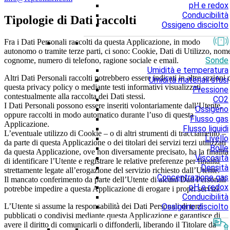
pH e redox
Conducibilità
Tipologie di Dati raccolti
Ossigeno disciolto
Fra i Dati Personali raccolti da questa Applicazione, in modo
autonomo o tramite terze parti, ci sono: Cookie, Dati di Utilizzo, nom
Sonde
cognome, numero di telefono, ragione sociale e email.
Umidità e temperatura
Altri Dati Personali raccolti potrebbero essere indicati in altre sezioni 
Umidità materiali sfusi
questa privacy policy o mediante testi informativi visualizzati
Pressione
contestualmente alla raccolta dei Dati stessi.
CO2
I Dati Personali possono essere inseriti volontariamente dall’Utente,
Ossigeno
oppure raccolti in modo automatico durante l’uso di questa
Flusso gas
Applicazione.
Flusso liquidi
L’eventuale utilizzo di Cookie – o di altri strumenti di tracciamento –
Livello
da parte di questa Applicazione o dei titolari dei servizi terzi utilizzati
Bolle
da questa Applicazione, ove non diversamente precisato, ha la finalità
Viscosità
di identificare l’Utente e registrare le relative preferenze per finalità
Densità
strettamente legate all’erogazione del servizio richiesto dall’Utente.
Concentrazione gas
Il mancato conferimento da parte dell’Utente di alcuni Dati Personali
pH e redox
potrebbe impedire a questa Applicazione di erogare i propri servizi.
Conducibilità
Ossigeno disciolto
L’Utente si assume la responsabilità dei Dati Personali di terzi
pubblicati o condivisi mediante questa Applicazione e garantisce di
avere il diritto di comunicarli o diffonderli, liberando il Titolare da