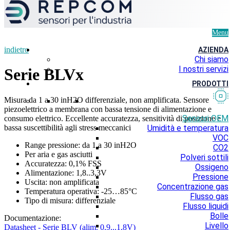
Menu
indietro
AZIENDA
Chi siamo
I nostri servizi
Serie BLVx
PRODOTTI
Misura da 1 a 30 inH2O differenziale, non amplificata. Sensore
piezoelettrico a membrana con bassa tensione di alimentazione e
Sensori OEM
consumo elettrico. Eccellente accuratezza, sensitività di posizione e
bassa suscettibilità agli stress meccanici
Umidità e temperatura
VOC
Range pressione: da 1 a 30 inH2O
CO2
Per aria e gas asciutti
Polveri sottili
Accuratezza: 0,1% FSS
Ossigeno
Alimentazione: 1,8..3,3V
Pressione
Uscita: non amplificata
Concentrazione gas
Temperatura operativa: -25…85°C
Flusso gas
Tipo di misura: differenziale
Flusso liquidi
Bolle
Documentazione:
Livello
Datasheet - Serie BLV (alim. 0,9...1,8V)