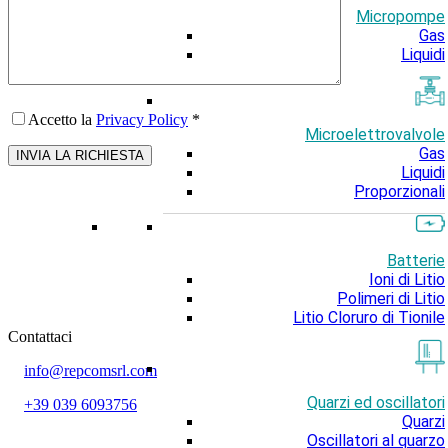
Micropompe
Gas
Liquidi
Accetto la
Privacy Policy
*
Microelettrovalvole
Gas
Liquidi
Proporzionali
Batterie
Ioni di Litio
Polimeri di Litio
Litio Cloruro di Tionile
Contattaci
info@repcomsrl.com
Quarzi ed oscillatori
+39 039 6093756
Quarzi
Oscillatori al quarzo
Categorie più seguite