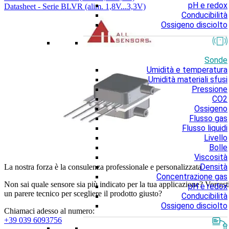
pH e redox
Datasheet - Serie BLVR (alim. 1,8V...3,3V)
Conducibilità
Ossigeno disciolto
Sonde
Umidità e temperatura
Umidità materiali sfusi
Pressione
CO2
Ossigeno
Flusso gas
Flusso liquidi
Livello
Bolle
Viscosità
Densità
La nostra forza è la consulenza professionale e personalizzata
Concentrazione gas
Non sai quale sensore sia più indicato per la tua applicazione? Vorrest
pH e redox
un parere tecnico per scegliere il prodotto giusto?
Conducibilità
Ossigeno disciolto
Chiamaci adesso al numero:
+39 039 6093756