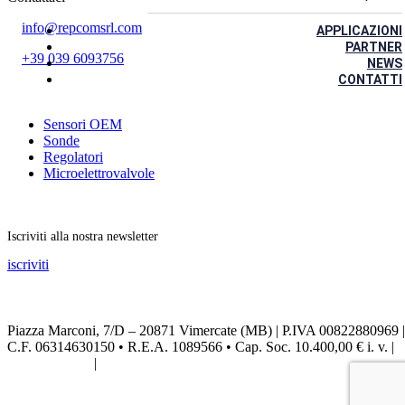
info@repcomsrl.com
APPLICAZIONI
PARTNER
+39 039 6093756
NEWS
CONTATTI
Categorie più seguite
Sensori OEM
Sonde
Regolatori
Microelettrovalvole
Rimani aggiornato
Iscriviti alla nostra newsletter
iscriviti
Seguici sui social
Piazza Marconi, 7/D – 20871 Vimercate (MB) | P.IVA 00822880969 |
C.F. 06314630150 • R.E.A. 1089566 • Cap. Soc. 10.400,00 € i. v. |
Privacy Policy
|
Credits