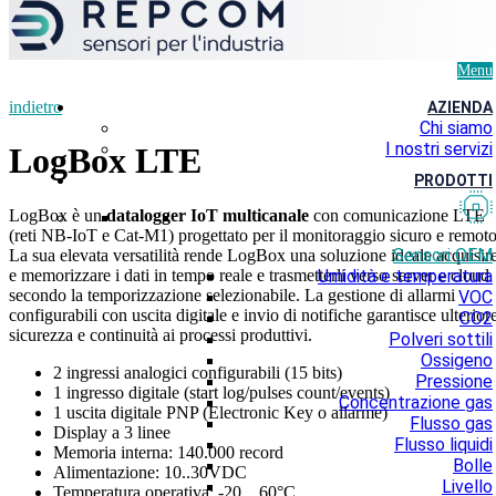
Menu
indietro
AZIENDA
Chi siamo
I nostri servizi
LogBox LTE
PRODOTTI
LogBox è un
datalogger IoT multicanale
con comunicazione LTE
(reti NB-IoT e Cat-M1) progettato per il monitoraggio sicuro e remoto
Sensori OEM
La sua elevata versatilità rende LogBox una soluzione ideale acquisir
e memorizzare i dati in tempo reale e trasmetterli verso server e cloud
Umidità e temperatura
secondo la temporizzazione selezionabile. La gestione di allarmi
VOC
configurabili con uscita digitale e invio di notifiche garantisce ulterior
CO2
sicurezza e continuità ai processi produttivi.
Polveri sottili
Ossigeno
2 ingressi analogici configurabili (15 bits)
Pressione
1 ingresso digitale (start log/pulses count/events)
Concentrazione gas
1 uscita digitale PNP (Electronic Key o allarme)
Flusso gas
Display a 3 linee
Flusso liquidi
Memoria interna: 140.000 record
Bolle
Alimentazione: 10..30VDC
Livello
Temperatura operativa: -20…60°C