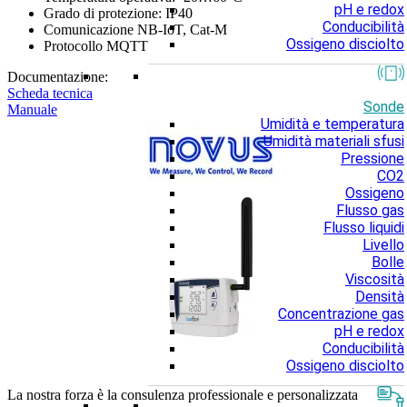
pH e redox
Grado di protezione: IP40
Conducibilità
Comunicazione NB-IoT, Cat-M
Ossigeno disciolto
Protocollo MQTT
Documentazione:
Scheda tecnica
Sonde
Manuale
Umidità e temperatura
Umidità materiali sfusi
Pressione
CO2
Ossigeno
Flusso gas
Flusso liquidi
Livello
Bolle
Viscosità
Densità
Concentrazione gas
pH e redox
Conducibilità
Ossigeno disciolto
La nostra forza è la consulenza professionale e personalizzata