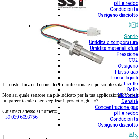
pH e redox
Conducibilità
Ossigeno disciolto
Sonde
Umidità e temperatura
Umidità materiali sfusi
Pressione
CO2
Ossigeno
Flusso gas
Flusso liquidi
Livello
La nostra forza è la consulenza professionale e personalizzata
Bolle
Viscosità
Non sai quale sensore sia più indicato per la tua applicazione? Vorrest
un parere tecnico per scegliere il prodotto giusto?
Densità
Concentrazione gas
Chiamaci adesso al numero:
pH e redox
+39 039 6093756
Conducibilità
Ossigeno disciolto