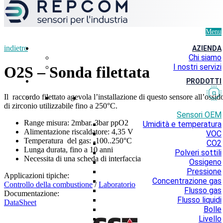
Menu
indietro
AZIENDA
Chi siamo
I nostri servizi
O2S – Sonda filettata
PRODOTTI
Il raccordo filettato agevola l’installazione di questo sensore all’ossid
di zirconio utilizzabile fino a 250°C.
Sensori OEM
Range misura: 2mbar..3bar ppO2
Umidità e temperatura
Alimentazione riscaldatore: 4,35 V
VOC
Temperatura del gas: -100..250°C
CO2
Lunga durata, fino a 10 anni
Polveri sottili
Necessita di una scheda di interfaccia
Ossigeno
Pressione
Applicazioni tipiche:
Concentrazione gas
Controllo della combustione
/
Laboratorio
Flusso gas
Documentazione:
Flusso liquidi
DataSheet
Bolle
Livello