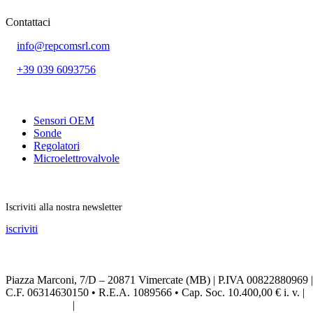
Contattaci
info@repcomsrl.com
+39 039 6093756
Categorie più seguite
Sensori OEM
Sonde
Regolatori
Microelettrovalvole
Rimani aggiornato
Iscriviti alla nostra newsletter
iscriviti
Seguici sui social
Piazza Marconi, 7/D – 20871 Vimercate (MB) | P.IVA 00822880969 |
C.F. 06314630150 • R.E.A. 1089566 • Cap. Soc. 10.400,00 € i. v. |
Privacy Policy
|
Credits