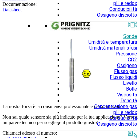
pH e redox
Documentazione:
Conducibilità
Datasheet
Ossigeno disciolto
Sonde
Umidità e temperatura
Umidità materiali sfusi
Pressione
CO2
Ossigeno
Flusso gas
Flusso liquidi
Livello
Bolle
Viscosità
Densità
Concentrazione gas
La nostra forza è la consulenza professionale e personalizzata
pH e redox
Non sai quale sensore sia più indicato per la tua applicazione? Vorrest
Conducibilità
un parere tecnico per scegliere il prodotto giusto?
Ossigeno disciolto
Chiamaci adesso al numero: