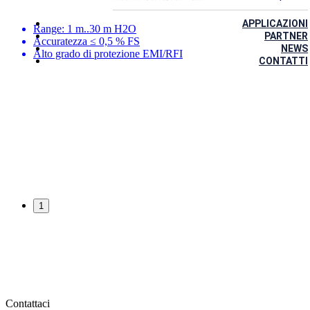
APPLICAZIONI
Range: 1 m..30 m H2O
PARTNER
Accuratezza ≤ 0,5 % FS
NEWS
Alto grado di protezione EMI/RFI
CONTATTI
1
Contattaci