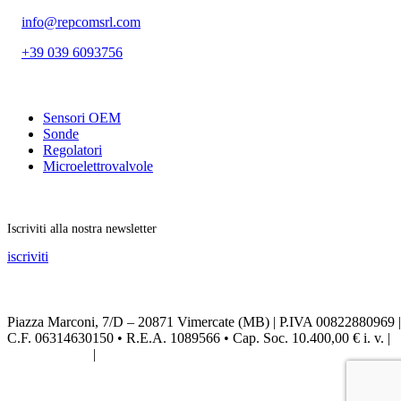
info@repcomsrl.com
+39 039 6093756
Categorie più seguite
Sensori OEM
Sonde
Regolatori
Microelettrovalvole
Rimani aggiornato
Iscriviti alla nostra newsletter
iscriviti
Seguici sui social
Piazza Marconi, 7/D – 20871 Vimercate (MB) | P.IVA 00822880969 |
C.F. 06314630150 • R.E.A. 1089566 • Cap. Soc. 10.400,00 € i. v. |
Privacy Policy
|
Credits