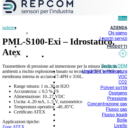
Menu
indietro
AZIENDA
Chi siamo
I nostri servizi
PML-S100-Exi – Idrostatico,
PRODOTTI
Atex
Sensori OEM
Trasmettitore di pressione ad immersione per la misura livello in
Umidità e temperatura
ambienti a rischio esplosione, basato su tecnologia TFT e PMI con
membrana interna in acciaio 17-4PH e 316L.
VOC
CO2
Range misura: 1 m..30 m H2O
Polveri sottili
Accuratezza: ≤ 0,5 % FS
Ossigeno
Alimentazione: 10..27 VDC
Pressione
Uscita: 4..20 mA, 1..5 V, raziometrico
Concentrazione gas
Temperatura operativa: -40..85°C
Flusso gas
Certificato ATEX
Flusso liquidi
Bolle
Applicazioni tipiche:
Livello
Zone ATEX