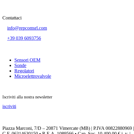
Contattaci
info@repcomsrl.com
+39 039 6093756
Categorie più seguite
Sensori OEM
Sonde
Regolatori
Microelettrovalvole
Rimani aggiornato
Iscriviti alla nostra newsletter
iscriviti
Seguici sui social
Piazza Marconi, 7/D – 20871 Vimercate (MB) | P.IVA 00822880969 |
C.F. 06314630150 • R.E.A. 1089566 • Cap. Soc. 10.400,00 € i. v. |