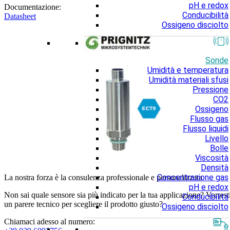
pH e redox
Documentazione:
Conducibilità
Datasheet
Ossigeno disciolto
Sonde
Umidità e temperatura
Umidità materiali sfusi
Pressione
CO2
Ossigeno
Flusso gas
Flusso liquidi
Livello
Bolle
Viscosità
Densità
Concentrazione gas
La nostra forza è la consulenza professionale e personalizzata
pH e redox
Non sai quale sensore sia più indicato per la tua applicazione? Vorrest
Conducibilità
un parere tecnico per scegliere il prodotto giusto?
Ossigeno disciolto
Chiamaci adesso al numero: