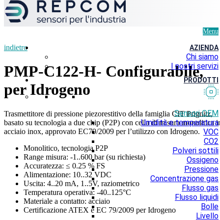
Menu
indietro
AZIENDA
Chi siamo
I nostri servizi
PMP-С122-H- Configurabile,
PRODOTTI
per Idrogeno
Sensori OEM
Trasmettitore di pressione piezorestitivo della famiglia CIT Prignitz,
Umidità e temperatura
basato su tecnologia a due chip (P2P) con cella di misura monolitica i
acciaio inox, approvato EC79/2009 per l’utilizzo con Idrogeno.
VOC
CO2
Monolitico, tecnologia P2P
Polveri sottili
Range misura: -1..600 bar (su richiesta)
Ossigeno
Accuratezza: ≤ 0.25 % FS
Pressione
Alimentazione: 10..32 VDC
Concentrazione gas
Uscita: 4..20 mA, 1..5V, raziometrico
Flusso gas
Temperatura operativa: -40..125°C
Flusso liquidi
Materiale a contatto: acciaio
Bolle
Certificazione ATEX e EC 79/2009 per Idrogeno
Livello