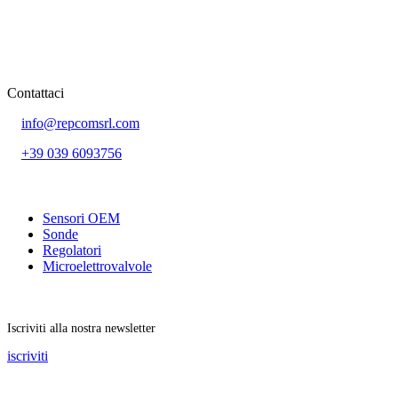
Contattaci
info@repcomsrl.com
+39 039 6093756
Categorie più seguite
Sensori OEM
Sonde
Regolatori
Microelettrovalvole
Rimani aggiornato
Iscriviti alla nostra newsletter
iscriviti
Seguici sui social