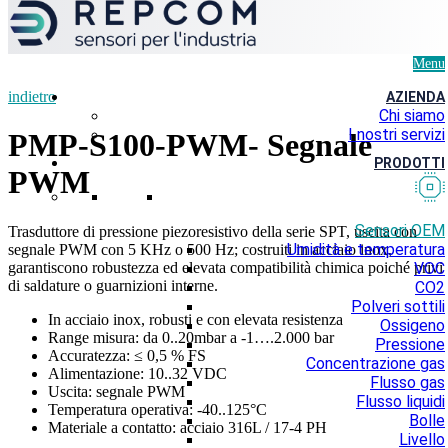
Menu
indietro
AZIENDA
Chi siamo
I nostri servizi
PMP-S100-PWM- Segnale
PRODOTTI
PWM
Sensori OEM
Trasduttore di pressione piezoresistivo della serie SPT, uscita con
Umidità e temperatura
segnale PWM con 5 KHz o 500 Hz; costruiti in acciaio inox,
garantiscono robustezza ed elevata compatibilità chimica poiché privi
VOC
di saldature o guarnizioni interne.
CO2
Polveri sottili
In acciaio inox, robusti e con elevata resistenza
Ossigeno
Range misura: da 0..20mbar a -1….2.000 bar
Pressione
Accuratezza: ≤ 0,5 % FS
Concentrazione gas
Alimentazione: 10..32 VDC
Flusso gas
Uscita: segnale PWM
Flusso liquidi
Temperatura operativa: -40..125°C
Bolle
Materiale a contatto: acciaio 316L / 17-4 PH
Livello