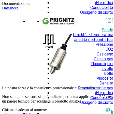
pH e redox
Documentazione:
Conducibilità
Datasheet
Ossigeno disciolto
Sonde
Umidità e temperatura
Umidità materiali sfusi
Pressione
CO2
Ossigeno
Flusso gas
Flusso liquidi
Livello
Bolle
Viscosità
Densità
Concentrazione gas
La nostra forza è la consulenza professionale e personalizzata
pH e redox
Non sai quale sensore sia più indicato per la tua applicazione? Vorrest
Conducibilità
un parere tecnico per scegliere il prodotto giusto?
Ossigeno disciolto
Chiamaci adesso al numero: