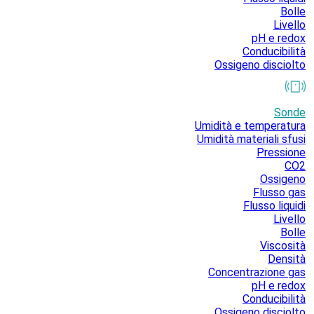
Bolle
Livello
pH e redox
Conducibilità
Ossigeno disciolto
Sonde
Umidità e temperatura
Umidità materiali sfusi
Pressione
CO2
Ossigeno
Flusso gas
Flusso liquidi
Livello
Bolle
Viscosità
Densità
Concentrazione gas
pH e redox
Conducibilità
Ossigeno disciolto