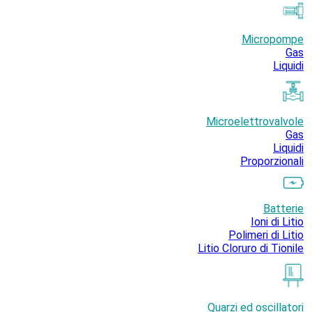
Micropompe
Gas
Liquidi
Microelettrovalvole
Gas
Liquidi
Proporzionali
Batterie
Ioni di Litio
Polimeri di Litio
Litio Cloruro di Tionile
Quarzi ed oscillatori