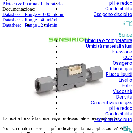
pH e redox
Biotech & Pharma
/
Laboratorio
Conducibilità
Documentazione:
Ossigeno disciolto
Datasheet - Range ±1000 ml/min
Datasheet - Range ±40 ml/min
Datasheet - Range ±2 ml/min
Sonde
Umidità e temperatura
Umidità materiali sfusi
Pressione
CO2
Ossigeno
Flusso gas
Flusso liquidi
Livello
Bolle
Viscosità
Densità
Concentrazione gas
pH e redox
Conducibilità
La nostra forza è la consulenza professionale e personalizzata
Ossigeno disciolto
Non sai quale sensore sia più indicato per la tua applicazione? Vorrest