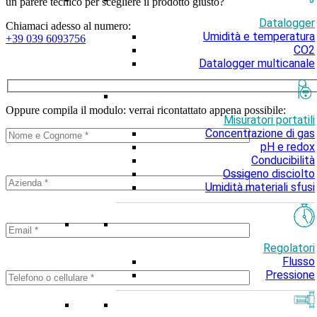
un parere tecnico per scegliere il prodotto giusto?
Datalogger
Chiamaci adesso al numero:
Umidità e temperatura
+39 039 6093756
CO2
Datalogger multicanale
Oppure compila il modulo: verrai ricontattato appena possibile:
Misuratori portatili
Concentrazione di gas
pH e redox
Conducibilità
Ossigeno disciolto
Umidità materiali sfusi
Regolatori
Flusso
Pressione