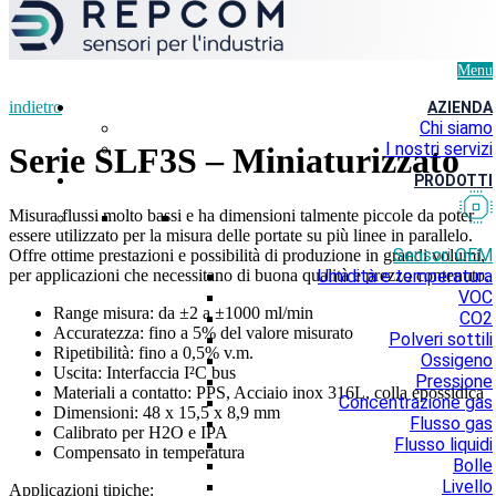
Menu
indietro
AZIENDA
Chi siamo
I nostri servizi
Serie SLF3S – Miniaturizzato
PRODOTTI
Misura flussi molto bassi e ha dimensioni talmente piccole da poter
essere utilizzato per la misura delle portate su più linee in parallelo.
Sensori OEM
Offre ottime prestazioni e possibilità di produzione in grandi volumi,
per applicazioni che necessitano di buona qualità e prezzo contenuto.
Umidità e temperatura
VOC
Range misura: da ±2 a ±1000 ml/min
CO2
Accuratezza: fino a 5% del valore misurato
Polveri sottili
Ripetibilità: fino a 0,5% v.m.
Ossigeno
Uscita: Interfaccia I²C bus
Pressione
Materiali a contatto: PPS, Acciaio inox 316L, colla epossidica
Concentrazione gas
Dimensioni: 48 x 15,5 x 8,9 mm
Flusso gas
Calibrato per H2O e IPA
Flusso liquidi
Compensato in temperatura
Bolle
Livello
Applicazioni tipiche: