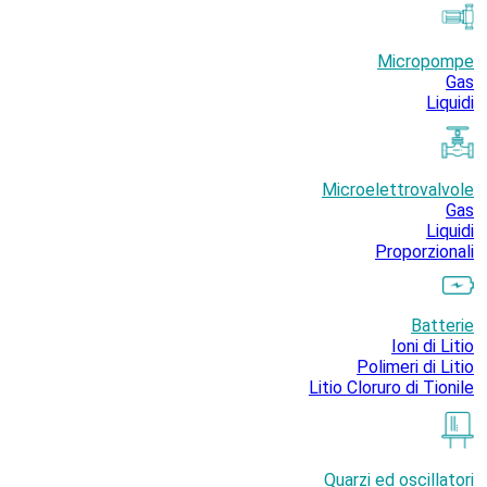
Micropompe
Gas
Liquidi
Microelettrovalvole
Gas
Liquidi
Proporzionali
Batterie
Ioni di Litio
Polimeri di Litio
Litio Cloruro di Tionile
Quarzi ed oscillatori