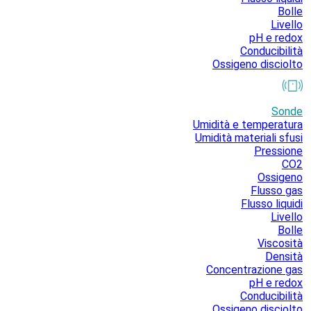
Bolle
Livello
pH e redox
Conducibilità
Ossigeno disciolto
Sonde
Umidità e temperatura
Umidità materiali sfusi
Pressione
CO2
Ossigeno
Flusso gas
Flusso liquidi
Livello
Bolle
Viscosità
Densità
Concentrazione gas
pH e redox
Conducibilità
Ossigeno disciolto