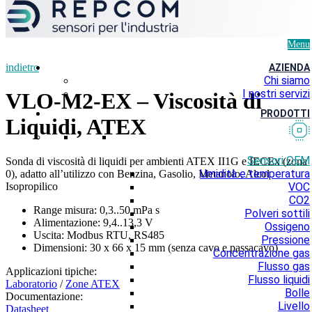
Menu
indietro
AZIENDA
Chi siamo
I nostri servizi
VLO-M2-EX – Viscosità di
PRODOTTI
Liquidi, ATEX
Sensori OEM
Sonda di viscosità di liquidi per ambienti ATEX II1G e IECEx (zona
Umidità e temperatura
0), adatto all’utilizzo con Benzina, Gasolio, Metanolo, Alcol
Isopropilico
VOC
CO2
Range misura: 0,3..50 mPa s
Polveri sottili
Alimentazione: 9,4..13,3 V
Ossigeno
Uscita: Modbus RTU, RS485
Pressione
Dimensioni: 30 x 66 x 15 mm (senza cavo e passacavo)
Concentrazione gas
Flusso gas
Applicazioni tipiche:
Flusso liquidi
Laboratorio
/
Zone ATEX
Bolle
Documentazione:
Livello
Datasheet