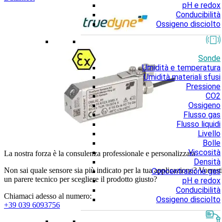
pH e redox
Conducibilità
Ossigeno disciolto
Sonde
Umidità e temperatura
Umidità materiali sfusi
Pressione
CO2
Ossigeno
Flusso gas
Flusso liquidi
Livello
Bolle
Viscosità
La nostra forza è la consulenza professionale e personalizzata
Densità
Non sai quale sensore sia più indicato per la tua applicazione? Vorrest
Concentrazione gas
un parere tecnico per scegliere il prodotto giusto?
pH e redox
Conducibilità
Chiamaci adesso al numero:
Ossigeno disciolto
+39 039 6093756