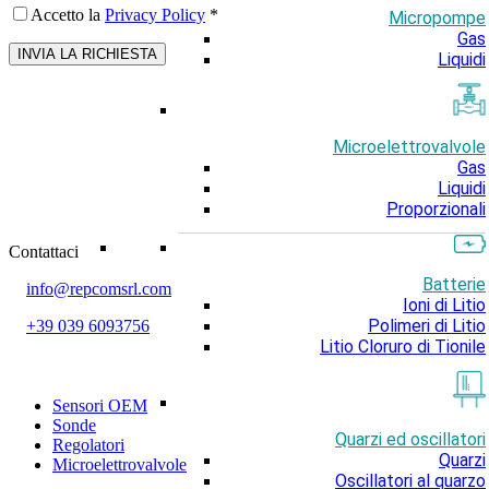
Accetto la
Privacy Policy
*
Micropompe
Gas
Liquidi
Microelettrovalvole
Gas
Liquidi
Proporzionali
Contattaci
Batterie
info@repcomsrl.com
Ioni di Litio
Polimeri di Litio
+39 039 6093756
Litio Cloruro di Tionile
Categorie più seguite
Sensori OEM
Sonde
Quarzi ed oscillatori
Regolatori
Quarzi
Microelettrovalvole
Oscillatori al quarzo