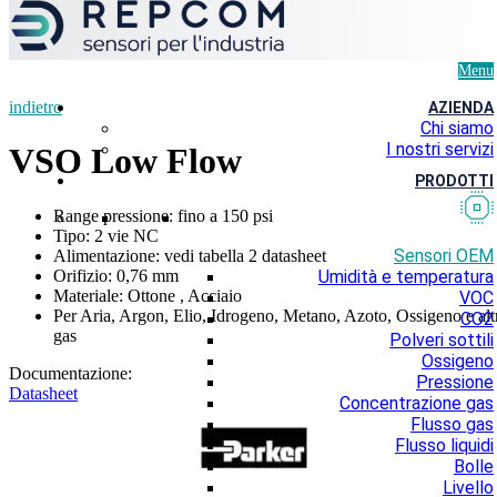
Menu
indietro
AZIENDA
Chi siamo
I nostri servizi
VSO Low Flow
PRODOTTI
Range pressione: fino a 150 psi
Tipo: 2 vie NC
Sensori OEM
Alimentazione: vedi tabella 2 datasheet
Orifizio: 0,76 mm
Umidità e temperatura
Materiale: Ottone , Acciaio
VOC
Per Aria, Argon, Elio, Idrogeno, Metano, Azoto, Ossigeno e alt
CO2
gas
Polveri sottili
Ossigeno
Documentazione:
Pressione
Datasheet
Concentrazione gas
Flusso gas
Flusso liquidi
Bolle
Livello