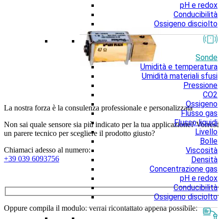
pH e redox
Conducibilità
Ossigeno disciolto
Sonde
Umidità e temperatura
Umidità materiali sfusi
Pressione
CO2
Ossigeno
La nostra forza è la consulenza professionale e personalizzata
Flusso gas
Flusso liquidi
Non sai quale sensore sia più indicato per la tua applicazione? Vorrest
Livello
un parere tecnico per scegliere il prodotto giusto?
Bolle
Viscosità
Chiamaci adesso al numero:
+39 039 6093756
Densità
Concentrazione gas
pH e redox
Conducibilità
Ossigeno disciolto
Oppure compila il modulo: verrai ricontattato appena possibile: