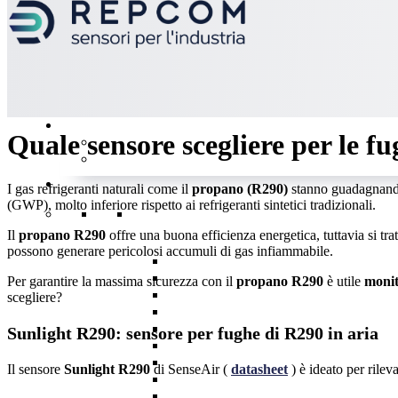
07/10/2024
Quale sensore scegliere per le f
I gas refrigeranti naturali come il
propano (R290)
stanno guadagnando 
(GWP), molto inferiore rispetto ai refrigeranti sintetici tradizionali.
Il
propano R290
offre una buona efficienza energetica, tuttavia si tra
possono generare pericolosi accumuli di gas infiammabile.
Per garantire la massima sicurezza con il
propano R290
è utile
monit
scegliere?
Sunlight R290: sensore per fughe di R290 in aria
Il sensore
Sunlight R290
di SenseAir (
datasheet
) è ideato per rile