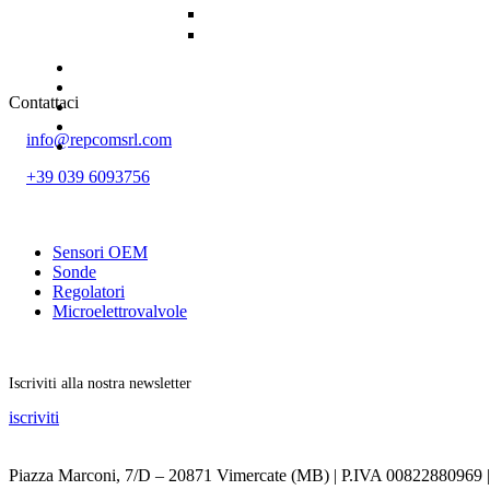
Contattaci
info@repcomsrl.com
+39 039 6093756
Categorie più seguite
Sensori OEM
Sonde
Regolatori
Microelettrovalvole
Rimani aggiornato
Iscriviti alla nostra newsletter
iscriviti
Piazza Marconi, 7/D – 20871 Vimercate (MB) | P.IVA 00822880969 | 