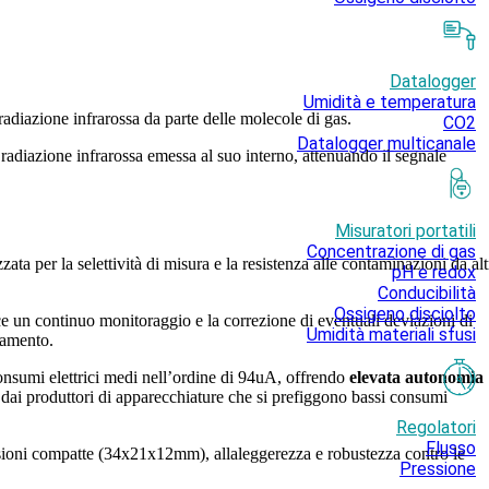
Datalogger
Umidità e temperatura
radiazione infrarossa da parte delle molecole di gas.
CO2
Datalogger multicanale
 radiazione infrarossa emessa al suo interno, attenuando il segnale
Misuratori portatili
Concentrazione di gas
ata per la selettività di misura e la resistenza alle contaminazioni da alt
pH e redox
Conducibilità
Ossigeno disciolto
 un continuo monitoraggio e la correzione di eventuali deviazioni di
Umidità materiali sfusi
namento.
consumi elettrici medi nell’ordine di 94uA, offrendo
elevata autonomia
ta dai produttori di apparecchiature che si prefiggono bassi consumi
Regolatori
Flusso
nsioni compatte (34x21x12mm), allaleggerezza e robustezza contro le
Pressione