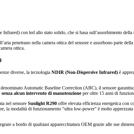
nfrared) con led allo stato solido, che si basa sull’assorbimento della 
l’aria penetrano nella camera ottica del sensore e assorbono parte della
camera ottica.
0
uenze diverse, la tecnologia
NDIR (Non-Dispersive Infrared)
è apprezz
e denominato Automatic Baseline Correction (ABC), il sensore garantisce
e
senza alcun intervento di manutenzione
per oltre 15 anni di funzio
ta nel sensore
Sunlight R290
offre elevata efficienza energetica con 
 Inoltre, la modalità di funzionamento “ultra low-power” è molto apprezza
ntegrare a bordo di qualsiasi apparecchiatura OEM grazie alle sue dime