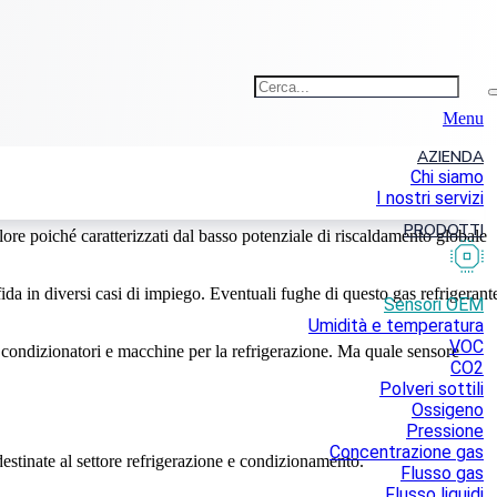
Menu
Artico
AZIENDA
Chi siamo
I nostri servizi
PRODOTTI
ore poiché caratterizzati dal basso potenziale di riscaldamento globale
ida in diversi casi di impiego. Eventuali fughe di questo gas refrigerant
Sensori OEM
Umidità e temperatura
VOC
condizionatori e macchine per la refrigerazione. Ma quale sensore
CO2
Polveri sottili
Ossigeno
Pressione
Concentrazione gas
stinate al settore refrigerazione e condizionamento.
Flusso gas
Flusso liquidi