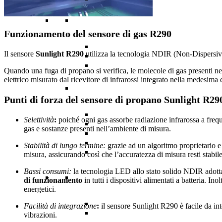
Funzionamento del sensore di gas R290
Il sensore
Sunlight R290
utilizza la tecnologia NDIR (Non-Dispersive I
Quando una fuga di propano si verifica, le molecole di gas presenti nel
elettrico misurato dal ricevitore di infrarossi integrato nella medesima 
Punti di forza del sensore di propano Sunlight R29
Selettività
:
poiché ogni gas assorbe radiazione infrarossa a freq
gas e sostanze presenti nell’ambiente di misura.
Stabilità di lungo termine:
grazie ad un algoritmo proprietario 
misura, assicurando così che l’accuratezza di misura resti stabil
Bassi consumi:
la tecnologia LED allo stato solido NDIR adotta
di funzionamento
in tutti i dispositivi alimentati a batteria.
energetici.
Facilità di integrazione
:
il sensore Sunlight R290 è facile da i
vibrazioni.