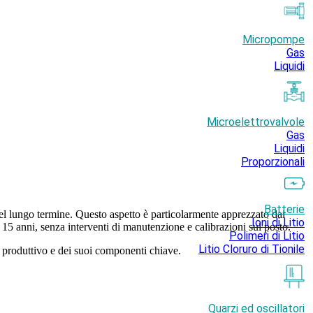
Micropompe
Gas
Liquidi
Microelettrovalvole
Gas
Liquidi
Proporzionali
Batterie
nel lungo termine. Questo aspetto è particolarmente apprezzato dai
Ioni di Litio
e 15 anni, senza interventi di manutenzione e calibrazioni sul posto.
Polimeri di Litio
Litio Cloruro di Tionile
so produttivo e dei suoi componenti chiave.
Quarzi ed oscillatori