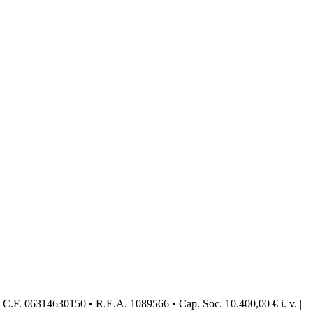
Seguici sui social
C.F. 06314630150 • R.E.A. 1089566 • Cap. Soc. 10.400,00 € i. v. |
P