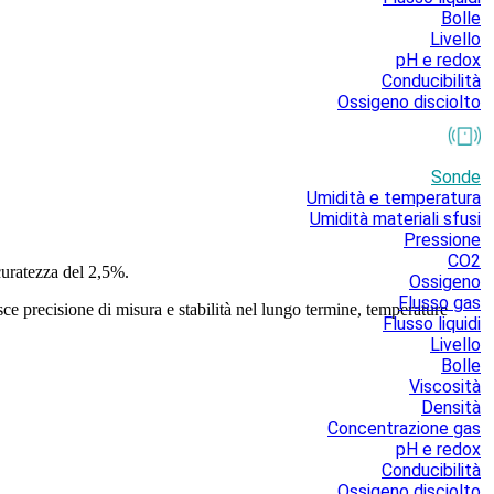
Bolle
Livello
pH e redox
Conducibilità
Ossigeno disciolto
Sonde
Umidità e temperatura
Umidità materiali sfusi
Pressione
CO2
curatezza del 2,5%.
Ossigeno
Flusso gas
e precisione di misura e stabilità nel lungo termine, temperature
Flusso liquidi
Livello
Bolle
Viscosità
Densità
Concentrazione gas
pH e redox
Conducibilità
Ossigeno disciolto