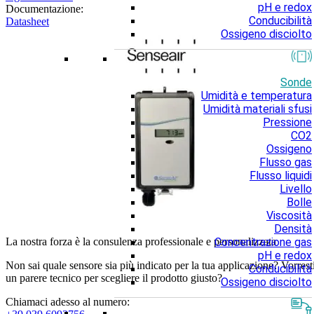
pH e redox
Documentazione:
Conducibilità
Datasheet
Ossigeno disciolto
Sonde
Umidità e temperatura
Umidità materiali sfusi
Pressione
CO2
Ossigeno
Flusso gas
Flusso liquidi
Livello
Bolle
Viscosità
Densità
Concentrazione gas
La nostra forza è la consulenza professionale e personalizzata
pH e redox
Non sai quale sensore sia più indicato per la tua applicazione? Vorrest
Conducibilità
un parere tecnico per scegliere il prodotto giusto?
Ossigeno disciolto
Chiamaci adesso al numero: