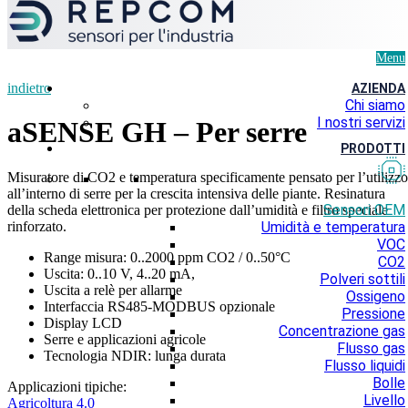
Menu
indietro
AZIENDA
Chi siamo
I nostri servizi
aSENSE GH – Per serre
PRODOTTI
Misuratore di CO2 e temperatura specificamente pensato per l’utilizzo
all’interno di serre per la crescita intensiva delle piante. Resinatura
Sensori OEM
della scheda elettronica per protezione dall’umidità e filtro speciale
rinforzato.
Umidità e temperatura
VOC
Range misura: 0..2000 ppm CO2 / 0..50°C
CO2
Uscita: 0..10 V, 4..20 mA,
Polveri sottili
Uscita a relè per allarme
Ossigeno
Interfaccia RS485-MODBUS opzionale
Pressione
Display LCD
Concentrazione gas
Serre e applicazioni agricole
Flusso gas
Tecnologia NDIR: lunga durata
Flusso liquidi
Bolle
Applicazioni tipiche:
Livello
Agricoltura 4.0