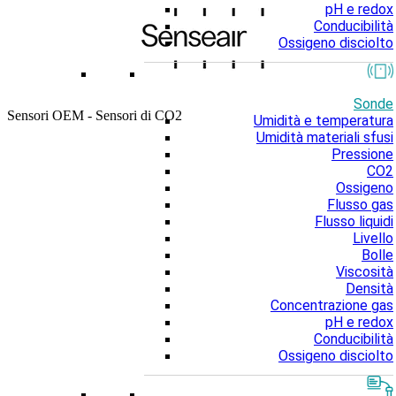
pH e redox
Conducibilità
Ossigeno disciolto
Sonde
Sensori OEM - Sensori di CO2
Umidità e temperatura
Umidità materiali sfusi
Pressione
CO2
Ossigeno
Flusso gas
Flusso liquidi
Livello
Bolle
Viscosità
Densità
Concentrazione gas
pH e redox
Conducibilità
Ossigeno disciolto