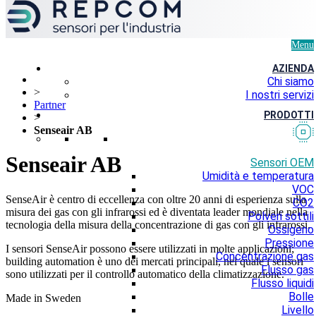
Menu
AZIENDA
Chi siamo
>
I nostri servizi
Partner
PRODOTTI
>
Senseair AB
Senseair AB
Sensori OEM
Umidità e temperatura
VOC
SenseAir è centro di eccellenza con oltre 20 anni di esperienza sulla
CO2
misura dei gas con gli infrarossi ed è diventata leader mondiale nella
Polveri sottili
tecnologia della misura della concentrazione di gas con gli infrarossi.
Ossigeno
Pressione
I sensori SenseAir possono essere utilizzati in molte applicazioni;
Concentrazione gas
building automation è uno dei mercati principali, nel quale i sensori
Flusso gas
sono utilizzati per il controllo automatico della climatizzazione.
Flusso liquidi
Bolle
Made in Sweden
Livello