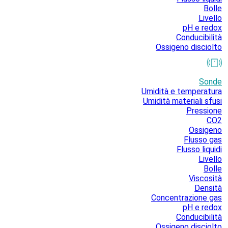
Bolle
Livello
pH e redox
Conducibilità
Ossigeno disciolto
Sonde
Umidità e temperatura
Umidità materiali sfusi
Pressione
CO2
Ossigeno
Flusso gas
Flusso liquidi
Livello
Bolle
Viscosità
Densità
Concentrazione gas
pH e redox
Conducibilità
Ossigeno disciolto