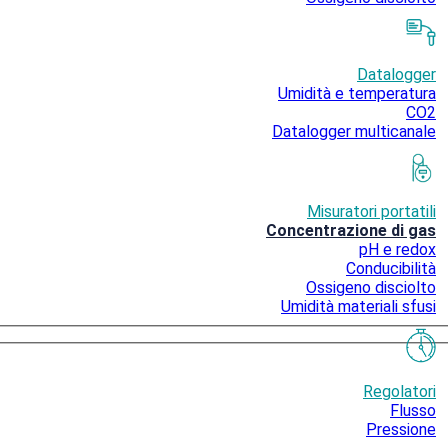
Datalogger
Umidità e temperatura
CO2
Datalogger multicanale
Misuratori portatili
Concentrazione di gas
pH e redox
Conducibilità
Ossigeno disciolto
Umidità materiali sfusi
Regolatori
Flusso
Pressione