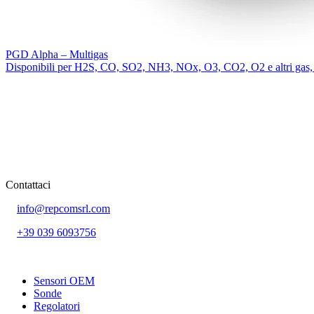
PGD Alpha – Multigas
Disponibili per H2S, CO, SO2, NH3, NOx, O3, CO2, O2 e altri gas, i m
Contattaci
info@repcomsrl.com
+39 039 6093756
Categorie più seguite
Sensori OEM
Sonde
Regolatori