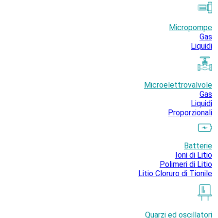
Micropompe
Gas
Liquidi
Microelettrovalvole
Gas
Liquidi
Proporzionali
Batterie
Ioni di Litio
Polimeri di Litio
Litio Cloruro di Tionile
Quarzi ed oscillatori