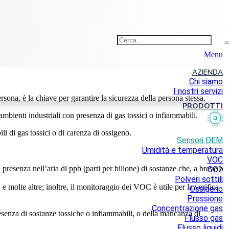
Menu
AZIENDA
Chi siamo
I nostri servizi
rsona, è la chiave per garantire la sicurezza della persona stessa.
PRODOTTI
bienti industriali con presenza di gas tossici o infiammabili.
li di gas tossici o di carenza di ossigeno.
Sensori OEM
Umidità e temperatura
VOC
resenza nell’aria di ppb (parti per bilione) di sostanze che, a breve o
CO2
Polveri sottili
e molte altre; inoltre, il monitoraggio dei VOC è utile per la verifica
Ossigeno
Pressione
Concentrazione gas
resenza di sostanze tossiche o infiammabili, o della mancanza di
Flusso gas
Flusso liquidi