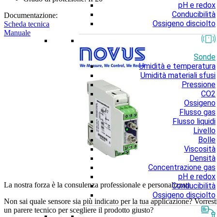
pH e redox
Conducibilità
Documentazione:
Ossigeno disciolto
Scheda tecnica
Manuale
Sonde
Umidità e temperatura
Umidità materiali sfusi
Pressione
CO2
Ossigeno
Flusso gas
Flusso liquidi
Livello
Bolle
Viscosità
Densità
Concentrazione gas
pH e redox
La nostra forza è la consulenza professionale e personalizzata
Conducibilità
Ossigeno disciolto
Non sai quale sensore sia più indicato per la tua applicazione? Vorrest
un parere tecnico per scegliere il prodotto giusto?