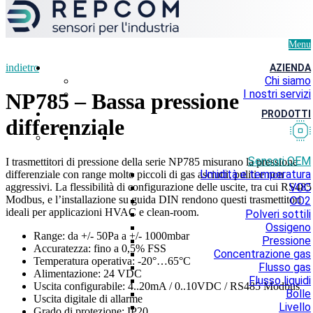
Menu
indietro
AZIENDA
Chi siamo
I nostri servizi
NP785 – Bassa pressione
PRODOTTI
differenziale
Sensori OEM
I trasmettitori di pressione della serie NP785 misurano la pressione
Umidità e temperatura
differenziale con range molto piccoli di gas asciutti, puliti e non
aggressivi. La flessibilità di configurazione delle uscite, tra cui RS485
VOC
Modbus, e l’installazione su guida DIN rendono questi trasmettitori
CO2
ideali per applicazioni HVAC e clean-room.
Polveri sottili
Ossigeno
Range: da +/- 50Pa a +/- 1000mbar
Pressione
Accuratezza: fino a 0,5% FSS
Concentrazione gas
Temperatura operativa: -20°…65°C
Flusso gas
Alimentazione: 24 VDC
Flusso liquidi
Uscita configurabile: 4..20mA / 0..10VDC / RS485 Modbus
Bolle
Uscita digitale di allarme
Livello
Grado di protezione: IP20