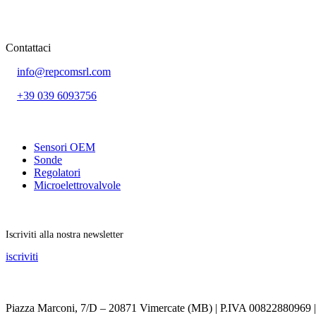
Contattaci
info@repcomsrl.com
+39 039 6093756
Categorie più seguite
Sensori OEM
Sonde
Regolatori
Microelettrovalvole
Rimani aggiornato
Iscriviti alla nostra newsletter
iscriviti
Seguici sui social
Piazza Marconi, 7/D – 20871 Vimercate (MB) | P.IVA 00822880969 |