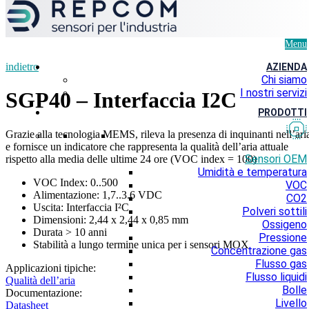
Menu
indietro
AZIENDA
Chi siamo
I nostri servizi
SGP40 – Interfaccia I2C
PRODOTTI
Grazie alla tecnologia MEMS, rileva la presenza di inquinanti nell’ari
e fornisce un indicatore che rappresenta la qualità dell’aria attuale
Sensori OEM
rispetto alla media delle ultime 24 ore (VOC index = 100)
Umidità e temperatura
VOC Index: 0..500
VOC
Alimentazione: 1,7..3.6 VDC
CO2
Uscita: Interfaccia I²C
Polveri sottili
Dimensioni: 2,44 x 2,44 x 0,85 mm
Ossigeno
Durata > 10 anni
Pressione
Stabilità a lungo termine unica per i sensori MOX
Concentrazione gas
Flusso gas
Applicazioni tipiche:
Flusso liquidi
Qualità dell’aria
Bolle
Documentazione:
Livello
Datasheet