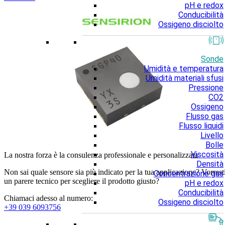
pH e redox
Conducibilità
Ossigeno disciolto
Sonde
Umidità e temperatura
Umidità materiali sfusi
Pressione
CO2
Ossigeno
Flusso gas
Flusso liquidi
Livello
Bolle
Viscosità
La nostra forza è la consulenza professionale e personalizzata
Densità
Non sai quale sensore sia più indicato per la tua applicazione? Vorrest
Concentrazione gas
un parere tecnico per scegliere il prodotto giusto?
pH e redox
Conducibilità
Chiamaci adesso al numero:
Ossigeno disciolto
+39 039 6093756