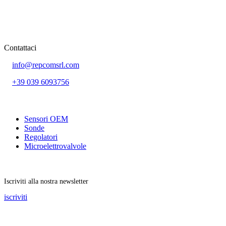
Contattaci
info@repcomsrl.com
+39 039 6093756
Categorie più seguite
Sensori OEM
Sonde
Regolatori
Microelettrovalvole
Rimani aggiornato
Iscriviti alla nostra newsletter
iscriviti
Seguici sui social