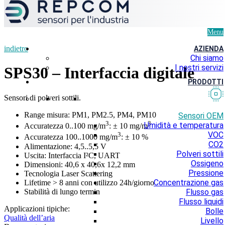
Menu
indietro
AZIENDA
Chi siamo
I nostri servizi
SPS30 – Interfaccia digitale
PRODOTTI
Sensori di polveri sottili.
Range misura: PM1, PM2.5, PM4, PM10
Sensori OEM
3
3
Umidità e temperatura
Accuratezza 0..100 mg/m
: ± 10 mg/m
VOC
3
Accuratezza 100..1000 mg/m
: ± 10 %
CO2
Alimentazione: 4,5..5,5 V
Polveri sottili
Uscita: Interfaccia I²C, UART
Ossigeno
Dimensioni: 40,6 x 40,6x 12,2 mm
Pressione
Tecnologia Laser Scattering
Concentrazione gas
Lifetime > 8 anni con utilizzo 24h/giorno
Stabilità di lungo termin
Flusso gas
Flusso liquidi
Applicazioni tipiche:
Bolle
Qualità dell’aria
Livello