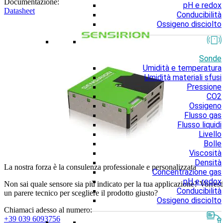
Documentazione:
pH e redox
Datasheet
Conducibilità
Ossigeno disciolto
Sonde
Umidità e temperatura
Umidità materiali sfusi
Pressione
CO2
Ossigeno
Flusso gas
Flusso liquidi
Livello
Bolle
Viscosità
Densità
La nostra forza è la consulenza professionale e personalizzata
Concentrazione gas
pH e redox
Non sai quale sensore sia più indicato per la tua applicazione? Vorrest
Conducibilità
un parere tecnico per scegliere il prodotto giusto?
Ossigeno disciolto
Chiamaci adesso al numero:
+39 039 6093756