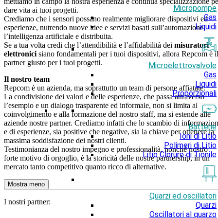
mettiamo in campo la nostra esperienza e continua specializzazione pe
Micropompe
dare vita ai tuoi progetti.
Gas
Crediamo che i sensori possano realmente migliorare dispositivi ed
Liquidi
esperienze, nutrendo nuove idee e servizi basati sull’automazione,
l’intelligenza artificiale e distribuita.
Se a tua volta credi che l’attendibilità e l’affidabilità dei
misuratori
elettronici
siano fondamentali per i tuoi dispositivi, allora Repcom è i
partner giusto per i tuoi progetti.
Microelettrovalvole
Gas
Il nostro team
Liquidi
Repcom è un azienda, ma soprattutto un team di persone affiatate.
Proporzionali
La condivisione dei valori e delle esperienze, che passa attraverso
l’esempio e un dialogo trasparente ed informale, non si limita al
coinvolgimento e alla formazione del nostro staff, ma si estende alle
aziende nostre partner. Crediamo infatti che lo scambio di informazion
Batterie
e di esperienze, sia positive che negative, sia la chiave per ottenere la
Ioni di Litio
massima soddisfazione dei nostri clienti.
Polimeri di Litio
Testimonianza del nostro impegno e professionalità, nonché nostro
Litio Cloruro di Tionile
forte motivo di orgoglio, è la storicità delle nostre partnership, in un
mercato tanto competitivo quanto ricco di alternative.
Mostra meno
Quarzi ed oscillatori
I nostri partner:
Quarzi
Oscillatori al quarzo