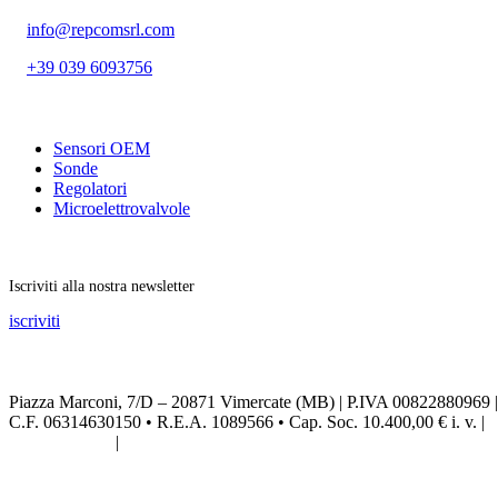
info@repcomsrl.com
+39 039 6093756
Categorie più seguite
Sensori OEM
Sonde
Regolatori
Microelettrovalvole
Rimani aggiornato
Iscriviti alla nostra newsletter
iscriviti
Seguici sui social
Piazza Marconi, 7/D – 20871 Vimercate (MB) | P.IVA 00822880969 |
C.F. 06314630150 • R.E.A. 1089566 • Cap. Soc. 10.400,00 € i. v. |
Privacy Policy
|
Credits