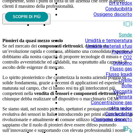
competente, sono i punti di forza di un’azienda che offre ai propri
pH e redox
clienti il massimo della professionalità.
Conducibilità
Ossigeno disciolto
SCOPRI DI PIÙ
Sonde
Umidità e temperatura
Pionieri da quasi mezzo secolo
Umidità materiali sfusi
Se nel mercato dei
componenti elettronici
, dominato da
un’evoluzione rapida e continua, abbiamo una consolidata expertise, l
Pressione
dobbiamo alla nostra capacità di proporre tecnologie di misura e
CO2
controllo avveniristiche ed affidabili, ma soprattutto alla capacità di
Ossigeno
ascolto delle esigenze di mercato.
Flusso gas
Flusso liquidi
Lo spirito pionieristico che caratterizza la nostra azienda poggia su
Livello
solide fondamenta, grazie a decenni di applicazioni ed esperienza
Bolle
maturata sul campo, che ci hanno resi tra gli interlocutori più
Viscosità
competenti nella
vendita di sensori e componenti elettronici
per
Densità
chiunque debba realizzare un dispositivo o macchinario OEM.
Concentrazione gas
pH e redox
Se siamo stati, nel nostro piccolo, spettatori e protagonisti della storia
Conducibilità
evolutiva dei sensori in Italia, introducendo per primi alcune tecnologi
Ossigeno disciolto
rivoluzionarie e attualmente di comune utilizzo in tantissimi settori,
sappiamo che il ruolo di pionieri deve essere difeso puntando
sull’innovazione e supportando con elevata professionalità i nostri