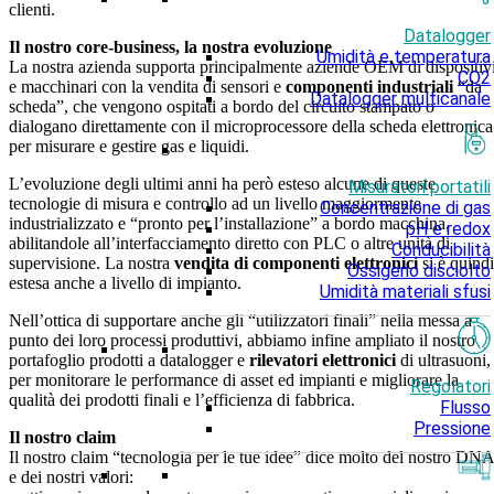
clienti.
Datalogger
Il nostro core-business, la nostra evoluzione
Umidità e temperatura
La nostra azienda supporta principalmente aziende OEM di dispositiv
CO2
e macchinari con la vendita di sensori e
componenti industriali
“da
Datalogger multicanale
scheda”, che vengono ospitati a bordo del circuito stampato o
dialogano direttamente con il microprocessore della scheda elettronica
per misurare e gestire gas e liquidi.
L’evoluzione degli ultimi anni ha però esteso alcune di queste
Misuratori portatili
tecnologie di misura e controllo ad un livello maggiormente
Concentrazione di gas
industrializzato e “pronto per l’installazione” a bordo macchina,
pH e redox
abilitandole all’interfacciamento diretto con PLC o altre unità di
Conducibilità
supervisione. La nostra
vendita di componenti elettronici
si è quindi
Ossigeno disciolto
estesa anche a livello di impianto.
Umidità materiali sfusi
Nell’ottica di supportare anche gli “utilizzatori finali” nella messa a
punto dei loro processi produttivi, abbiamo infine ampliato il nostro
portafoglio prodotti a datalogger e
rilevatori elettronici
di ultrasuoni,
per monitorare le performance di asset ed impianti e migliorare la
Regolatori
qualità dei prodotti finali e l’efficienza di fabbrica.
Flusso
Pressione
Il nostro claim
Il nostro claim “tecnologia per le tue idee” dice molto del nostro DNA
e dei nostri valori: