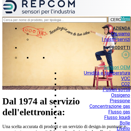
Menu
CERCA
AZIENDA
Chi siamo
I nostri servizi
PRODOTTI
Sensori OEM
Umidità e temperatura
VOC
CO2
Polveri sottili
Ossigeno
Dal 1974 al servizio
Pressione
Concentrazione gas
dell'elettronica:
Flusso gas
Flusso liquidi
Bolle
Una scelta accurata di prodotti e un servizio di design-in puntuale e
Livello