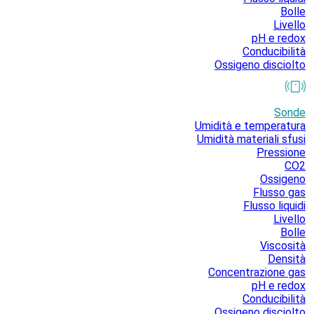
Bolle
Livello
pH e redox
Conducibilità
Ossigeno disciolto
Sonde
Umidità e temperatura
Umidità materiali sfusi
Pressione
CO2
Ossigeno
Flusso gas
Flusso liquidi
Livello
Bolle
Viscosità
Densità
Concentrazione gas
pH e redox
Conducibilità
Ossigeno disciolto