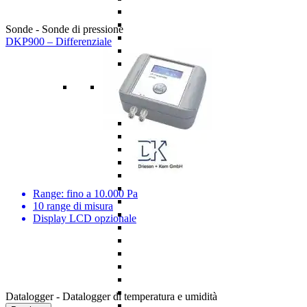
Sonde - Sonde di pressione
DKP900 – Differenziale
Range: fino a 10.000 Pa
10 range di misura
Display LCD opzionale
Datalogger - Datalogger di temperatura e umidità