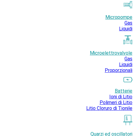
Micropompe
Gas
Liquidi
Microelettrovalvole
Gas
Liquidi
Proporzionali
Batterie
Ioni di Litio
Polimeri di Litio
Litio Cloruro di Tionile
Quarzi ed oscillatori