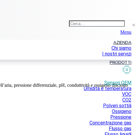
Menu
AZIENDA
Chi siamo
I nostri servizi
PRODOTTI
Sensori OEM
l’aria, pressione differenziale, pH, conduttività e ossigeno disciolto
Umidità e temperatura
VOC
CO2
Polveri sottili
Ossigeno
Pressione
Concentrazione gas
Flusso gas
Flusso liquidi