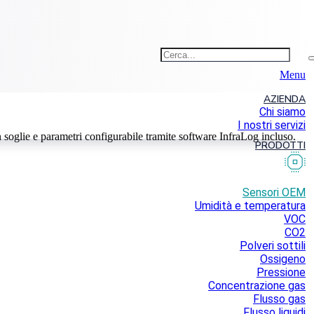
Menu
AZIENDA
Chi siamo
I nostri servizi
soglie e parametri configurabile tramite software InfraLog incluso.
PRODOTTI
Sensori OEM
Umidità e temperatura
VOC
CO2
Polveri sottili
Ossigeno
Pressione
Concentrazione gas
Flusso gas
Flusso liquidi