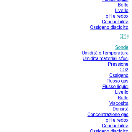
Bolle
Livello
pH e redox
Conducibilità
Ossigeno disciolto
Sonde
Umidità e temperatura
Umidità materiali sfusi
Pressione
CO2
Ossigeno
Flusso gas
Flusso liquidi
Livello
Bolle
Viscosità
Densità
Concentrazione gas
pH e redox
Conducibilità
Ossigeno disciolto