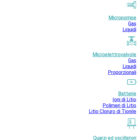
Micropompe
Gas
Liquidi
Microelettrovalvole
Gas
Liquidi
Proporzionali
Batterie
Ioni di Litio
Polimeri di Litio
Litio Cloruro di Tionile
Quarzi ed oscillatori