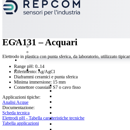
indietro
EGA131 – Acquari
Elettrodo in plastica con punta sferica, da laboratorio, utilizzato tipi
Range pH: 0..14
Riferimento: Ag/AgCl
Diaframmi ceramici e punta sferica
Minima immersione: 15 mm
Connettore coassiale S7 o cavo fisso
Applicazioni tipiche:
Analisi Acque
Documentazione:
Scheda tecnica
Elettrodi pH - Tabella caratteristiche tecniche
Tabella applicazioni