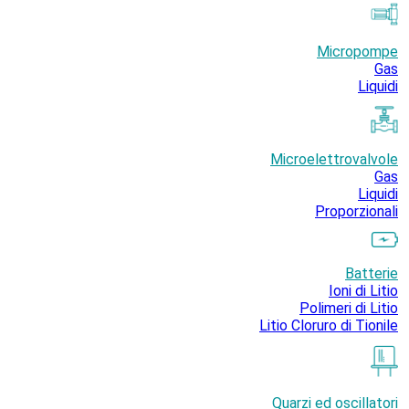
Micropompe
Gas
Liquidi
Microelettrovalvole
Gas
Liquidi
Proporzionali
Batterie
Ioni di Litio
Polimeri di Litio
Litio Cloruro di Tionile
Quarzi ed oscillatori