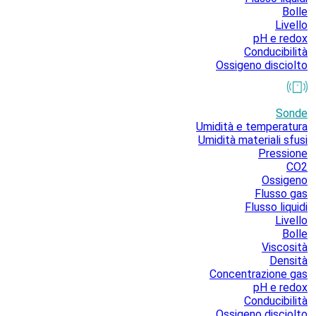
Bolle
Livello
pH e redox
Conducibilità
Ossigeno disciolto
Sonde
Umidità e temperatura
Umidità materiali sfusi
Pressione
CO2
Ossigeno
Flusso gas
Flusso liquidi
Livello
Bolle
Viscosità
Densità
Concentrazione gas
pH e redox
Conducibilità
Ossigeno disciolto